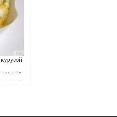
укурузой
 с кукурузой и