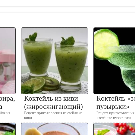
фира,
Коктейль из киви
Коктейль «з
а
(жиросжигающий)
пузырьки»
йля из
Рецепт приготовления коктейля из
Рецепт приготовления
киви
«зелёные пузырьки»