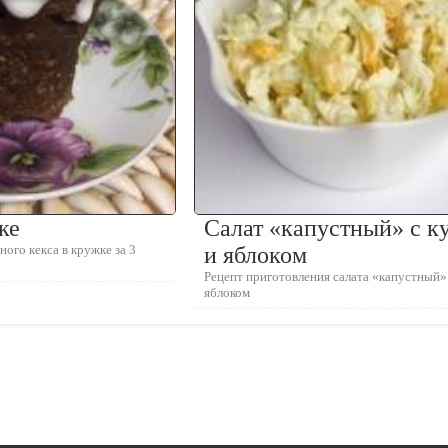
ке
Салат «капустный» с к
ого кекса в кружке за 3
и яблоком
Рецепт приготовления салата «капустный»
яблоком