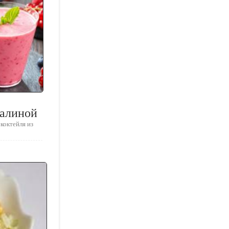
малиной
коктейля из