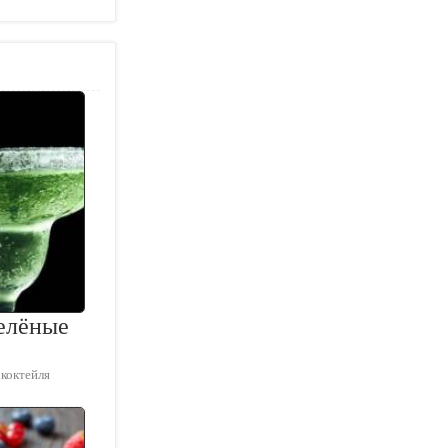
елёные
 коктейля