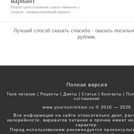
вариант
Рецепт приготовления салата «мимоза» с
тунцом - низкокалорийный вариант
Лучший способ сказать спасибо - оказать посил
рублем.
Полная версия
Твоё питание
|
Рецепты
|
Диеты
|
Статьи
|
Контакты
|
Пол
соглашение
www.yournutrinition.ru © 2016 — 2026
Вся информация на сайте относительно диет, ра
калорийности, вариантов питания и прочее имеет 
характер.
Перед использованием рекомендуется проконсульт