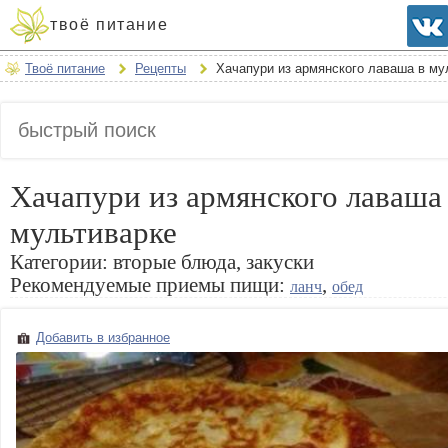
твоё питание
Твоё питание
Рецепты
Хачапури из армянского лаваша в му
Хачапури из армянского лаваша
мультиварке
Категории:
вторые блюда, закуски
Рекомендуемые приемы пищи:
,
ланч
обед
Добавить в избранное