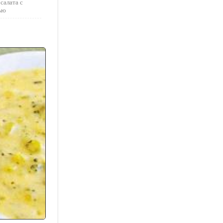
салата с
ью