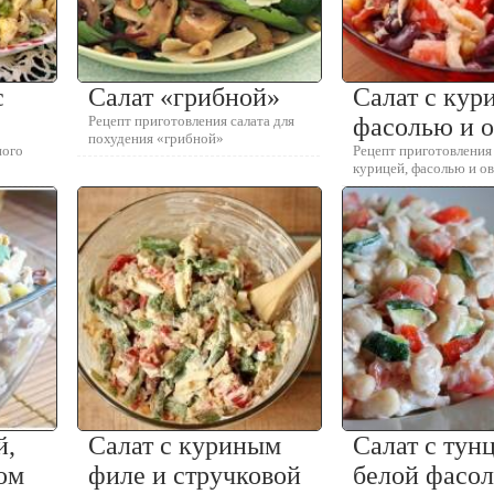
с
Салат «грибной»
Салат с кур
Рецепт приготовления салата для
фасолью и 
похудения «грибной»
ного
Рецепт приготовления 
курицей, фасолью и 
й,
Салат с куриным
Салат с тун
ом
филе и стручковой
белой фасо