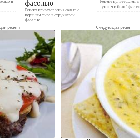
асолью и
фасолью
Рецепт приготовления 
тунцом и белой фасол
Рецепт приготовления салата с
куриным филе и стручковой
фасолью
ий рецепт
Следующий рецепт