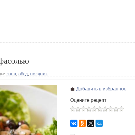
 фасолью
щи:
ланч
,
обед
,
полдник
Добавить в избранное
Оцените рецепт: