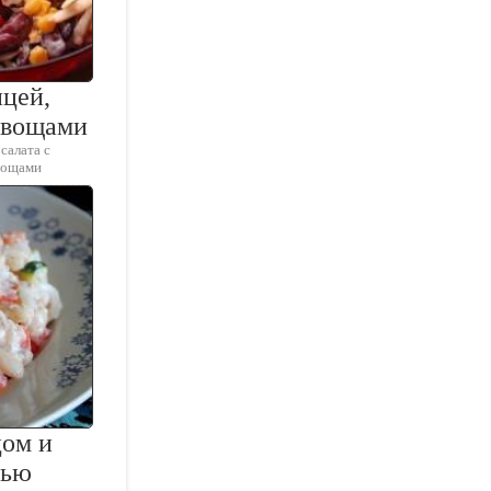
ицей,
овощами
салата с
овощами
цом и
лью