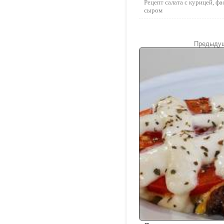
Рецепт салата с курицей, ф
сыром
Предыдущ