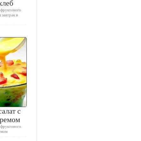
хлеб
 фруктового
 завтрак в
алат с
кремом
 фруктового
емом