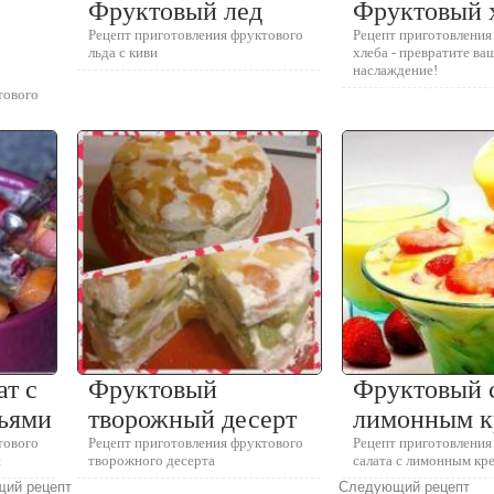
Фруктовый лед
Фруктовый 
Рецепт приготовления фруктового
Рецепт приготовления
льда с киви
хлеба - превратите ваш
наслаждение!
тового
т с
Фруктовый
Фруктовый с
ьями
творожный десерт
лимонным 
тового
Рецепт приготовления фруктового
Рецепт приготовления
и
творожного десерта
салата с лимонным кр
ий рецепт
Следующий рецепт