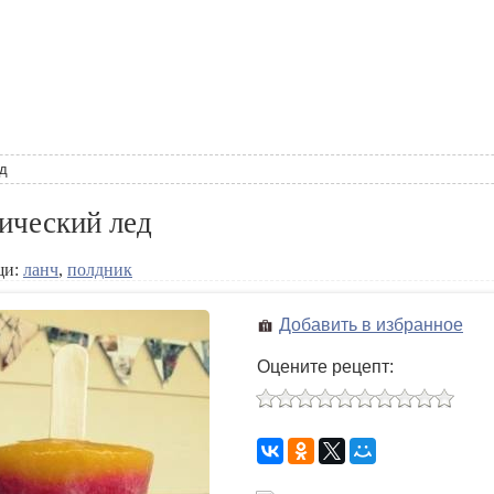
ед
ический лед
щи:
ланч
,
полдник
Добавить в избранное
Оцените рецепт: