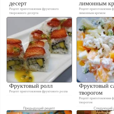
десерт
лимонным к
Рецепт приготовления фруктового
Рецепт приготовления ф
творожного десерта
лимонным кремом
Фруктовый ролл
Фруктовый са
Рецепт приготовления фруктового ролла
творогом
Рецепт приготовления ф
творогом
Предыдущий рецепт
Следующий 