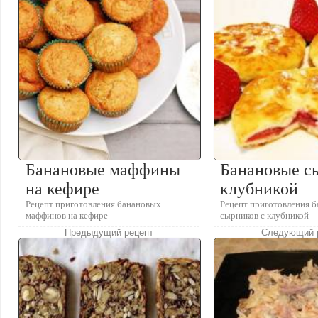
Банановые маффины
Банановые с
на кефире
клубникой
Рецепт приготовления банановых
Рецепт приготовления 
маффинов на кефире
сырников с клубникой
Предыдущий рецепт
Следующий 