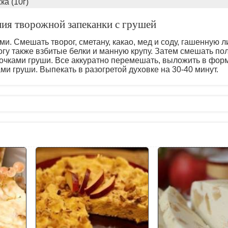
ка (10г)
ния творожной запеканки с грушей
ми. Смешать творог, сметану, какао, мед и соду, гашенную
огу также взбитые белки и манную крупу. Затем смешать п
очками груши. Все аккуратно перемешать, выложить в форм
ми груши. Выпекать в разогретой духовке на 30-40 минут.