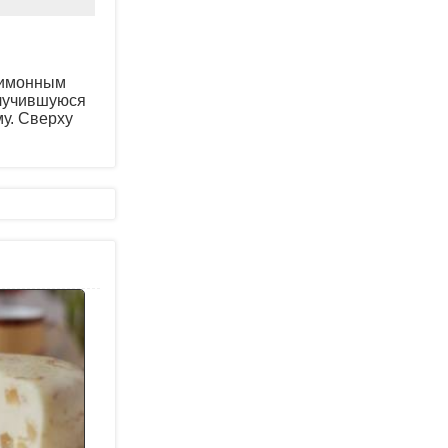
 лимонным
олучившуюся
у. Сверху