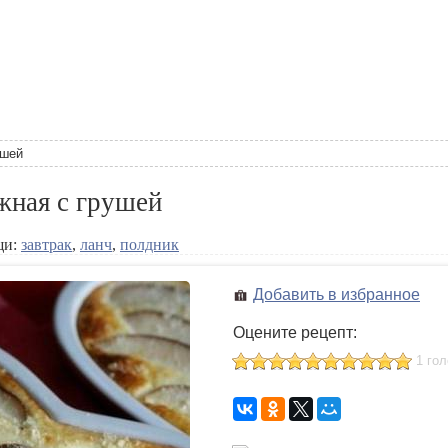
ушей
жная с грушей
щи:
завтрак
,
ланч
,
полдник
Добавить в избранное
Оцените рецепт:
1 го