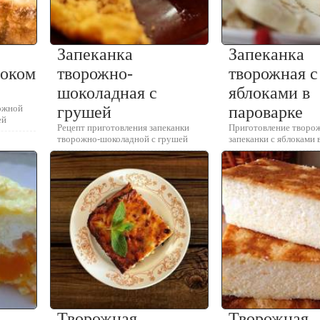
Запеканка
Запеканка
локом
творожно-
творожная с
шоколадная с
яблоками в
ожной
грушей
пароварке
ей
Рецепт приготовления запеканки
Приготовление творо
творожно-шоколадной с грушей
запеканки с яблоками 
Творожная
Творожная