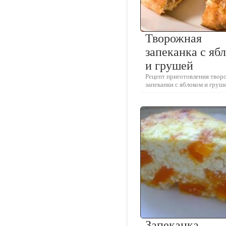
Творожная
запеканка с яб
и грушей
Рецепт приготовления твор
запеканки с яблоком и груш
Запеканка