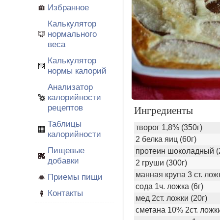
Избранное
Калькулятор
нормального
веса
Калькулятор
нормы калорий
Анализатор
калорийности
рецептов
Ингредиенты
Таблицы
творог 1,8% (350г)
калорийности
2 белка яиц (60г)
Пищевые
протеин шоколадный (
добавки
2 груши (300г)
манная крупа 3 ст. лож
Приемы пищи
сода 1ч. ложка (6г)
Контакты
мед 2ст. ложки (20г)
сметана 10% 2ст. ложки