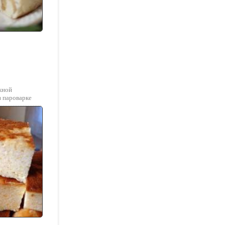
жной
в пароварке