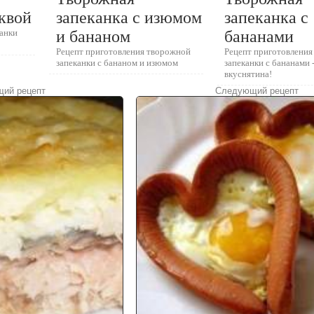
квой
запеканка с изюмом
запеканка с
канки
и бананом
бананами
Рецепт приготовления творожной
Рецепт приготовлени
запеканки с бананом и изюмом
запеканки с бананами
вкуснятина!
ий рецепт
Следующий рецепт