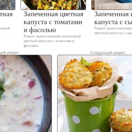
тная
Запеченная цветная
Запеченная 
капуста с томатами
капуста с с
ченной
и фасолью
Рецепт приготовления
цветной капусты с сы
Рецепт приготовления запеченной
цветной капусты с томатами и
фасолью
ий рецепт
Следующий рецепт