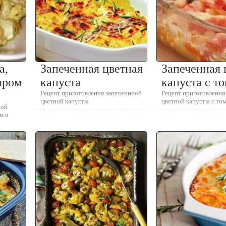
а,
Запеченная цветная
Запеченная 
ыром
капуста
капуста с т
Рецепт приготовления запеченнной
Рецепт приготовления
цветной капусты
цветной капусты с то
ной
м и