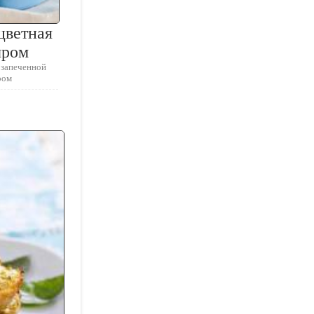
цветная
ыром
 запеченной
ром