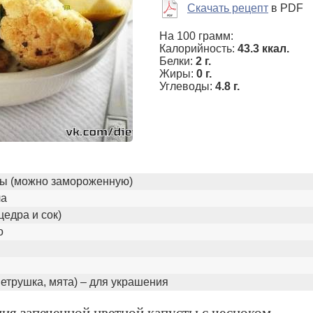
Скачать рецепт
в PDF
На 100 грамм:
Калорийность:
43.3 ккал.
Белки:
2 г.
Жиры:
0 г.
Углеводы:
4.8 г.
сты (можно замороженную)
ла
цедра и сок)
о
петрушка, мята) – для украшения