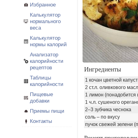
Избранное
Калькулятор
нормального
веса
Калькулятор
нормы калорий
Анализатор
калорийности
рецептов
Ингредиенты
Таблицы
1 кочан цветной капу
калорийности
2 ст.л. оливкового мас
Пищевые
1 лимон (понадобится 
добавки
1 ч.л. сушеного ореган
2–3 зубчика чеснока
Приемы пищи
соль – по вкусу
Контакты
пучок свежей зелени (