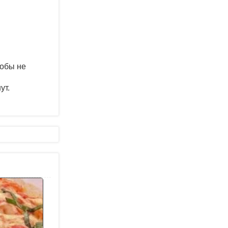
тобы не
ут.