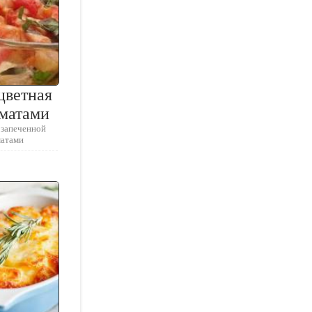
цветная
оматами
 запеченной
матами