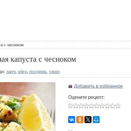
та с чесноком
ная капуста с чесноком
щи:
ланч
,
обед
,
полдник
,
ужин
Добавить в избранное
Оцените рецепт: