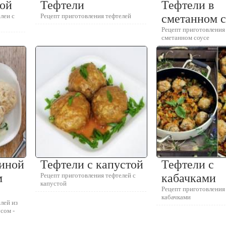
вой
Тефтели
Тефтели в
леи с
Рецепт приготовления тефтелей
сметанном с
Рецепт приготовления
сметанном соусе
риной
Тефтели с капустой
Тефтели с
м
Рецепт приготовления тефтелей с
кабачками
капустой
Рецепт приготовления
кабачками
лей из
сом -