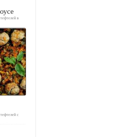
оусе
 тефтелей в
 тефтелей с