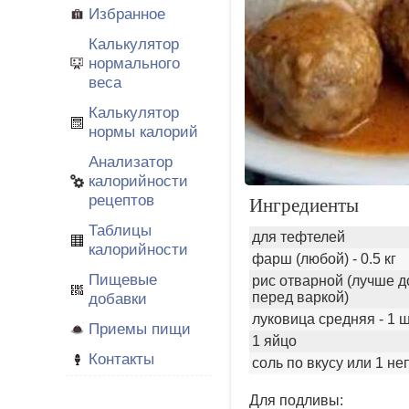
Избранное
Калькулятор
нормального
веса
Калькулятор
нормы калорий
Анализатор
калорийности
рецептов
Ингредиенты
Таблицы
для тефтелей
калорийности
фарш (любой) - 0.5 кг
Пищевые
рис отварной (лучше д
добавки
перед варкой)
луковица средняя - 1 
Приемы пищи
1 яйцо
Контакты
соль по вкусу или 1 не
Для подливы: