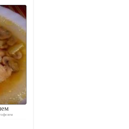
лем
ртофелем