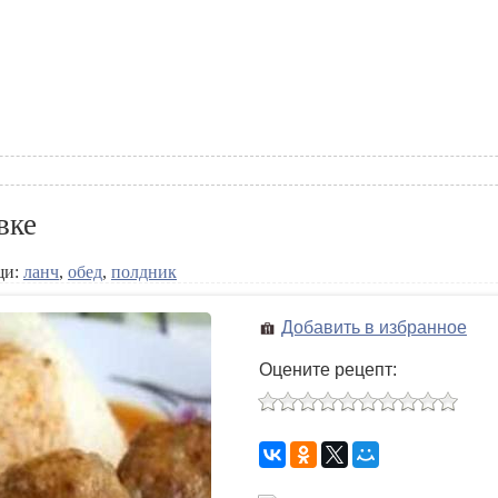
вке
щи:
ланч
,
обед
,
полдник
Добавить в избранное
Оцените рецепт: