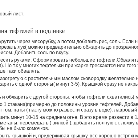
ровый лист.
ия тефтелей в подливке
рутить через мясорубку, а потом добавить рис, соль. Если н
порезать лук( можно предварительно обжарить до прозрачнос
исом. Добавить соль по вкусу.
есить руками. Сформировать небольшие тефтели.Обвалять 
). Но т.к у многих тефтельки при жарке трескаются или того
ше таки обвалять.
азогретую с растительным маслом сковородку желательно 
бжарить с одной стороны( минут 3-5). Крышкой сразу не накры
 и обжарить с другой стороны, чтобы тефтели схватились( м
ло 1 стакана)примерно до половины уровня тефтелей. Добав
.л том. паты ( пасту можно развести сразу в воде), лавровый 
ить минут 10-15 на среднем огне. В это время развести в 1
метаны, перемешать ( вилкой ), добавить полную ст. ложку 
бы не было комочков.
рыть крышкой и, придерживая крышку, все хорошо встряхну