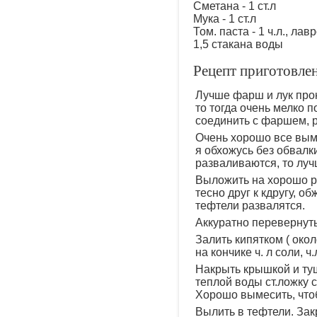
Сметана - 1 ст.л
Мука - 1 ст.л
Том. паста - 1 ч.л., лав
1,5 стакана воды
Рецепт приготовлен
Лучше фарш и лук прок
то тогда очень мелко 
соединить с фаршем, р
Очень хорошо все вым
я обхожусь без обвалки
разваливаются, то луч
Выложить на хорошо р
тесно друг к кдругу, о
тефтели развалятся.
Аккуратно перевернуть
Залить кипятком ( око
на кончике ч. л соли, ч
Накрыть крышкой и туш
теплой воды ст.ложку с
Хорошо вымесить, что
Вылить в тефтели. Зак