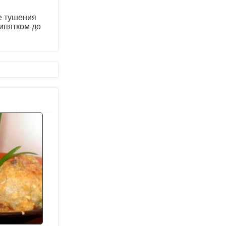
е тушения
кипятком до