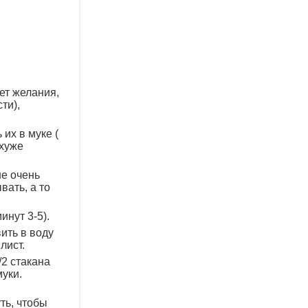
ет желания,
ти),
их в муке (
 хуже
не очень
вать, а то
инут 3-5).
ить в воду
лист.
/2 стакана
муки.
ть, чтобы