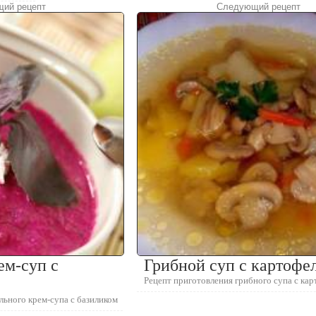
ий рецепт
Следующий рецепт
ем-суп с
Грибной суп с картофе
Рецепт приготовления грибного супа с ка
льного крем-супа с базиликом