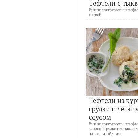
Тефтели с тык
Рецепт приготовления тефте
тыквой
Тефтели из ку
грудки с лёгки
соусом
Рецепт приготовления тефте
куриной грудки с лёгким соу
питательный ужин