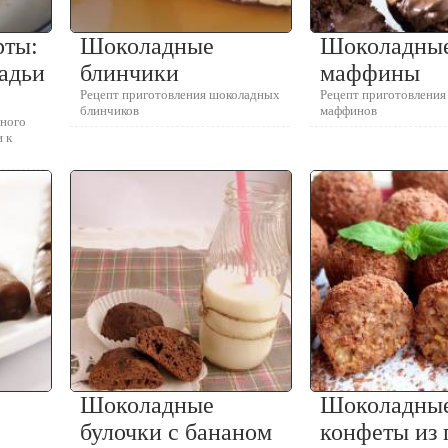
рты:
Шоколадные
Шоколадны
адьи
блинчики
маффины
Рецепт приготовления шоколадных
Рецепт приготовлени
блинчиков
маффинов
зного
 к
Шоколадные
Шоколадны
булочки с бананом
конфеты из