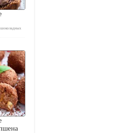
е
я шоколадных
е
 пшена