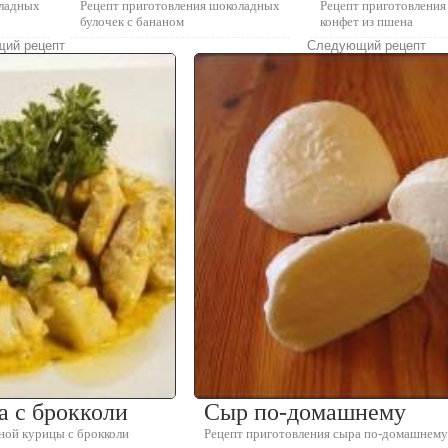
оладных
Рецепт приготовления шоколадных
Рецепт приготовлени
булочек с бананом
конфет из пшена
ий рецепт
Следующий рецепт
а с брокколи
Сыр по-домашнему
ной курицы с брокколи
Рецепт приготовления сыра по-домашнему