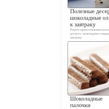
Полезные десе
шоколадные ол
к завтраку
Рецепт приготовления поле
десерта: шоколадные оладьи
завтраку
Шоколадные
палочки