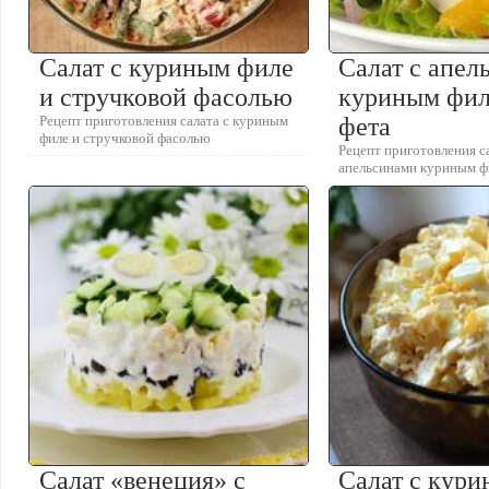
Салат с куриным филе
Салат с апел
и стручковой фасолью
куриным фил
Рецепт приготовления салата с куриным
фета
филе и стручковой фасолью
Рецепт приготовления с
апельсинами куриным ф
Салат «венеция» с
Салат с кур