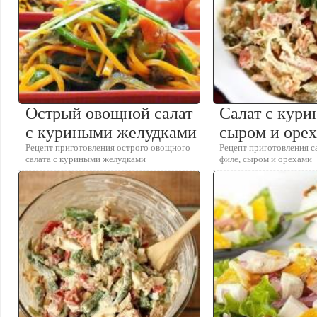
Острый овощной салат
Салат с кури
с куриными желудками
сыром и оре
Рецепт приготовления острого овощного
Рецепт приготовления с
салата с куриными желудками
филе, сыром и орехами