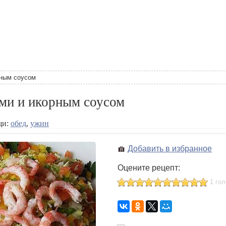
рным соусом
ами и икорным соусом
щи:
обед
,
ужин
Добавить в избранное
Оцените рецепт:
1 го