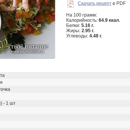
Скачать рецепт
в PDF
На 100 грамм:
Калорийность:
64.9 ккал.
Белки:
5.16 г.
Жиры:
2.95 г.
Углеводы:
4.48 г.
ста
ля
точка
 - 1 шт