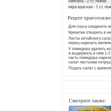
сметана - 2 ст. ложки
икра красная - 1 ст. ло
Рецепт приготовлен
Для соуса соединить м
Креветки отварить в н
Листы китайского сала
перец нарезать мелким
У помидора удалить кож
и выдержать в нём 1-2
часть помидора нареза
салат листьями петруш
Подать салат с кревет
Смотрите также: