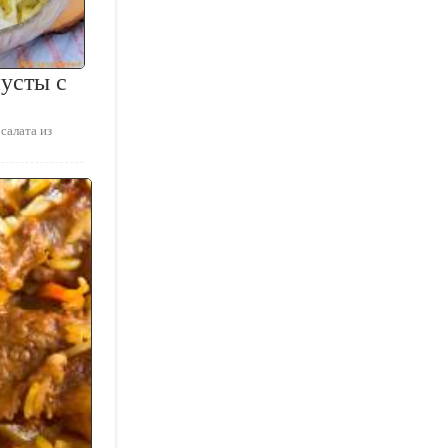
пусты с
салата из