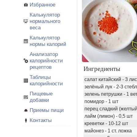
Избранное
Калькулятор
нормального
веса
Калькулятор
нормы калорий
Анализатор
калорийности
рецептов
Ингредиенты
Таблицы
салат китайский - 3 ли
калорийности
зелёный лук - 2-3 стеб
Пищевые
зелень петрушки - 1 ве
добавки
помидор - 1 шт
перец сладкий (желтый)
Приемы пищи
лайм (лимон) - 0,5 шт
Контакты
креветки - 10-12 шт
майонез - 1 ст. ложка