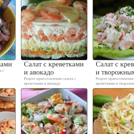
ками
Салат с креветками
Салат с кре
а с
и авокадо
и творожны
Рецепт приготовления салата с
Рецепт приготовления 
креветками и авокадо
креветками и творож