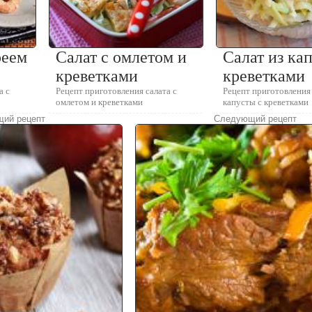
реем
Салат с омлетом и
Салат из ка
креветками
креветками
а с
Рецепт приготовления салата с
Рецепт приготовления 
омлетом и креветками
капусты с креветками
ий рецепт
Следующий рецепт