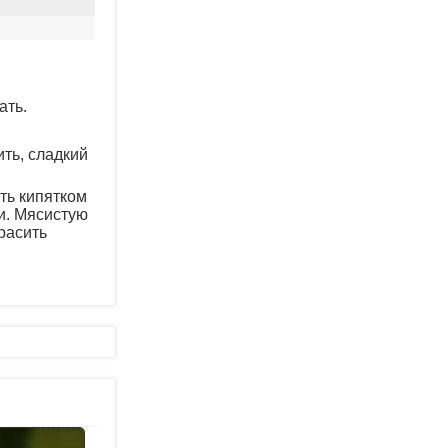
ать.
ить, сладкий
ить кипятком
и. Мясистую
расить