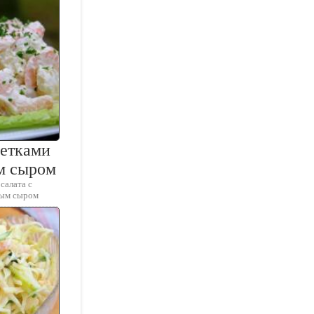
ветками
м сыром
салата с
ным сыром