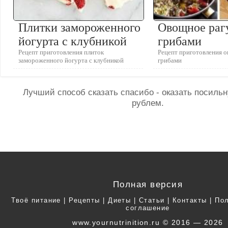
Плитки замороженного
Овощное раг
йогурта с клубникой
грибами
Рецепт приготовления плиток
Рецепт приготовления о
замороженного йогурта с клубникой
грибами
Лучший способ сказать спасибо - оказать посил
рублем.
Полная версия
Твоё питание
|
Рецепты
|
Диеты
|
Статьи
|
Контакты
|
Пол
соглашение
www.yournutrinition.ru © 2016 — 2026