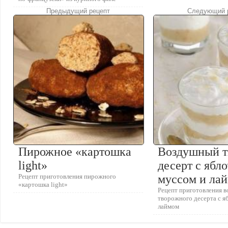
Предыдущий рецепт
Следующий 
Пирожное «картошка
Воздушный 
light»
десерт с ябл
Рецепт приготовления пирожного
муссом и ла
«картошка light»
Рецепт приготовления 
творожного десерта с 
лаймом