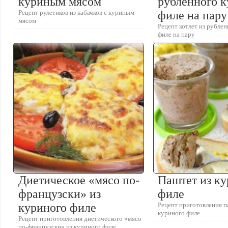
куриным мясом
рубленного 
Рецепт рулетиков из кабачков с куриным
филе на пару
мясом
Рецепт котлет из рубле
филе на пару
Диетическое «мясо по-
Паштет из ку
французски» из
филе
куриного филе
Рецепт приготовления п
куриного филе
Рецепт приготовления диетического «мясо
по-французски» из куриного филе