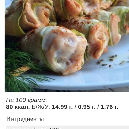
На 100 грамм:
80 ккал.
Б/Ж/У:
14.99 г.
/
0.95 г.
/
1.76 г.
Ингредиенты