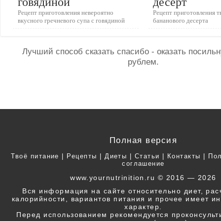
говядиной
десерт
Рецепт приготовления невероятно
Рецепт приготовления 
вкусного гречневого супа с говядиной
бананового десерта
Лучший способ сказать спасибо - оказать посил
рублем.
Полная версия
Твоё питание
|
Рецепты
|
Диеты
|
Статьи
|
Контакты
|
Пол
соглашение
www.yournutrinition.ru © 2016 — 2026
Вся информация на сайте относительно диет, ра
калорийности, вариантов питания и прочее имеет 
характер.
Перед использованием рекомендуется проконсульт