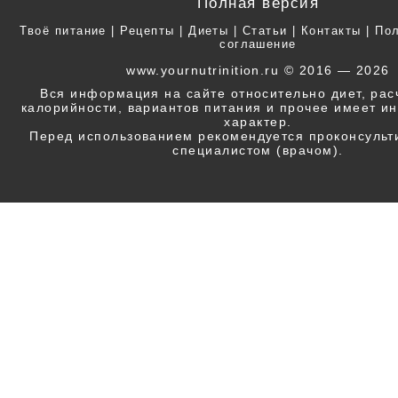
Полная версия
Твоё питание
|
Рецепты
|
Диеты
|
Статьи
|
Контакты
|
Пол
соглашение
www.yournutrinition.ru © 2016 — 2026
Вся информация на сайте относительно диет, ра
калорийности, вариантов питания и прочее имеет 
характер.
Перед использованием рекомендуется проконсульт
специалистом (врачом).