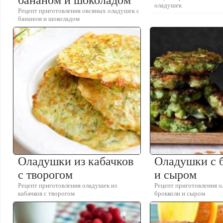
бананом и шоколадом
оладушек
Рецепт приготовления овсяных оладушек с
бананом и шоколадом
Оладушки из кабачков
Оладушки с 
с творогом
и сыром
Рецепт приготовления оладушек из
Рецепт приготовления о
кабачков с творогом
брокколи и сыром