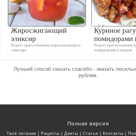
Жиросжигающий
Куриное рагу
эликсир
помидорами 
Рецепт приготовления жиросжигающего
Рецепт приготовления к
эликсира
помидорами и перцем
Лучший способ сказать спасибо - оказать посил
рублем.
Полная версия
Твоё питание
|
Рецепты
|
Диеты
|
Статьи
|
Контакты
|
Пол