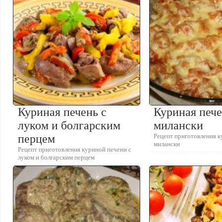
Куриная печень с
Куриная пече
луком и болгарским
милански
перцем
Рецепт приготовления к
милански
Рецепт приготовления куриной печени с
луком и болгарским перцем