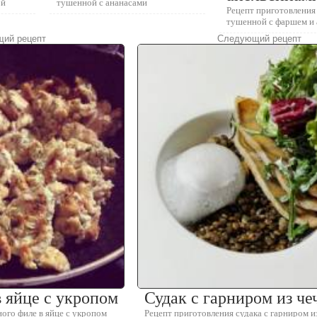
ой
тушенной с ананасами
Рецепт приготовления
тушенной с фаршем и
ий рецепт
Следующий рецепт
 яйце с укропом
Судак с гарниром из ч
ого филе в яйце с укропом
Рецепт приготовления судака с гарниром и