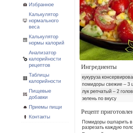
Избранное
Калькулятор
нормального
веса
Калькулятор
нормы калорий
Анализатор
калорийности
рецептов
Ингредиенты
Таблицы
кукуруза консервирова
калорийности
помидоры свежие – 3 
Пищевые
лук репчатый – 2 голо
добавки
зелень по вкусу
Приемы пищи
Рецепт приготовле
Контакты
Помидоры ошпарить в к
разрезать каждую поло