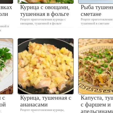
ивках
Курица с овощами,
Рыба тушен
оли
тушенная в фольге
сметане
Рецепт приготовления курицы с
Рецепт приготовлени
овощами, тушенной в фольге
тушенной в сметане
нной в
и
 с
Курица, тушенная с
Капуста, ту
ной
ананасами
с фаршем и
,
Рецепт приготовления курицы,
апельсинам