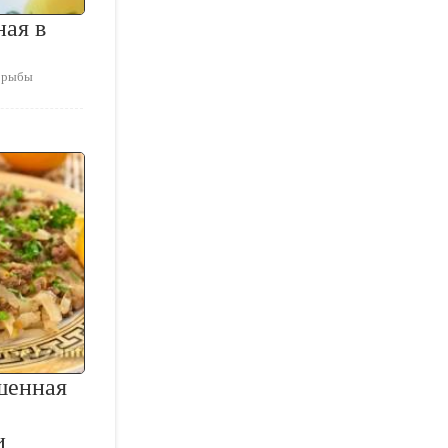
ная в
я рыбы
шенная
и