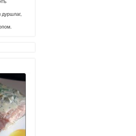
ить
 дуршлаг,
опом.