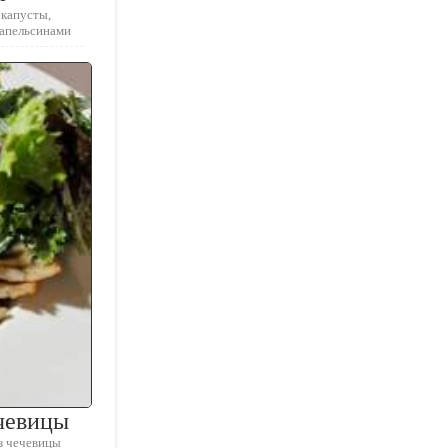
 капусты,
 апельсинами
ечевицы
з чечевицы