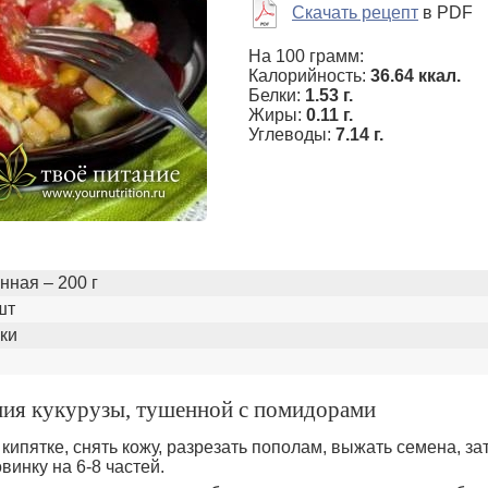
Скачать рецепт
в PDF
На 100 грамм:
Калорийность:
36.64 ккал.
Белки:
1.53 г.
Жиры:
0.11 г.
Углеводы:
7.14 г.
нная – 200 г
шт
вки
ния кукурузы, тушенной с помидорами
ипятке, снять кожу, разрезать пополам, выжать семена, за
винку на 6-8 частей.