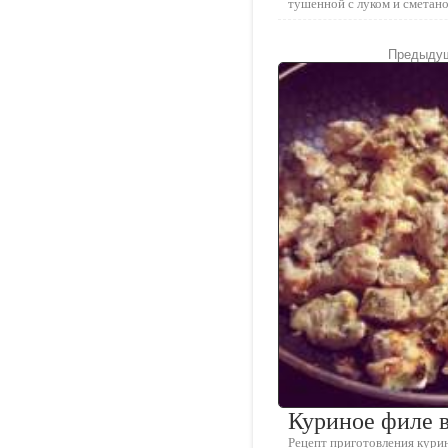
тушенной с луком и сметан
Предыдущ
Куриное филе в
Рецепт приготовления курин