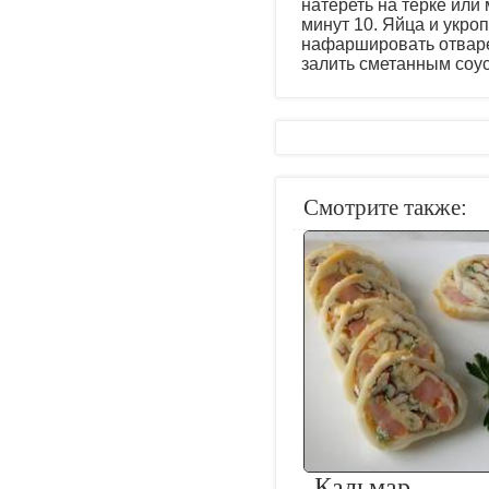
натереть на тёрке или
минут 10. Яйца и укро
нафаршировать отваре
залить сметанным соусо
Смотрите также:
Кальмар,