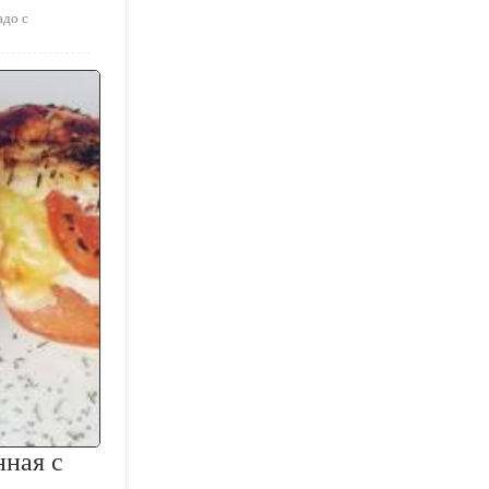
адо с
нная с