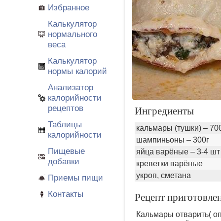
Избранное
Калькулятор
нормального
веса
Калькулятор
нормы калорий
Анализатор
калорийности
рецептов
Ингредиенты
Таблицы
кальмары (тушки) – 70
калорийности
шампиньоны – 300г
Пищевые
яйца варёные – 3-4 шт
добавки
креветки варёные
укроп, сметана
Приемы пищи
Контакты
Рецепт приготовле
Кальмары отварить( оп