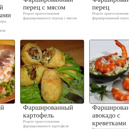
й
перец с мясом
перец
бами
Рецепт приготовления
Рецепт приготовления
фаршированного переца с мясом
фаршированный пере
ара,
 или
ый
Фаршированный
Фарширова
картофель
авокадо с
Рецепт приготовления
креветками
фаршированного картофеля