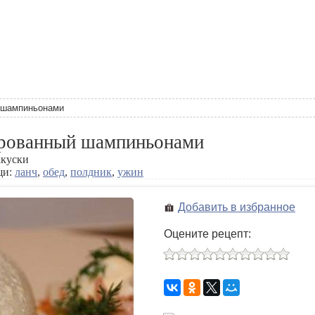
 шампиньонами
рованный шампиньонами
акуски
щи:
ланч
,
обед
,
полдник
,
ужин
Добавить в избранное
Оцените рецепт: