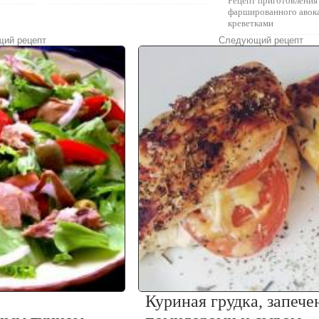
Рецепт приготовления
фаршированного авок
креветками
ий рецепт
Следующий рецепт
Куриная грудка, запече