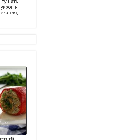
и тушить
 укроп и
пекания,
нный