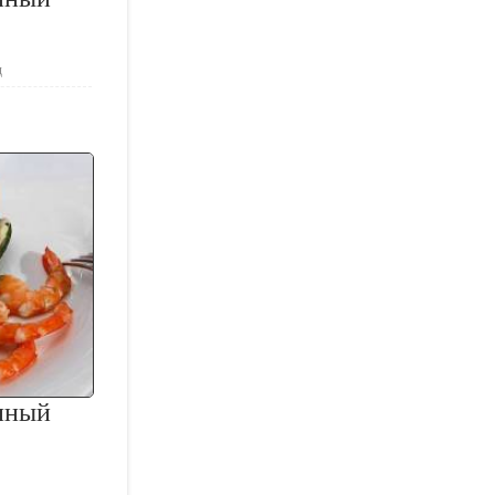
ц
нный