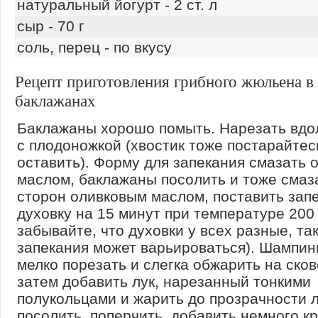
натуральный йогурт - 2 ст. л
сыр - 70 г
соль, перец - по вкусу
Рецепт приготовления грибного жюльена в
баклажанах
Баклажаны хорошо помыть. Нарезать вдо
с плодоножкой (хвостик тоже постарайтес
оставить). Форму для запекания смазать 
маслом, баклажаны посолить и тоже смаза
сторон оливковым маслом, поставить запе
духовку на 15 минут при температуре 200 
забывайте, что духовки у всех разные, та
запекания может варьироваться). Шампи
мелко порезать и слегка обжарить на ско
затем добавить лук, нарезанный тонкими
полукольцами и жарить до прозрачности л
посолить, поперчить, добавить немного к