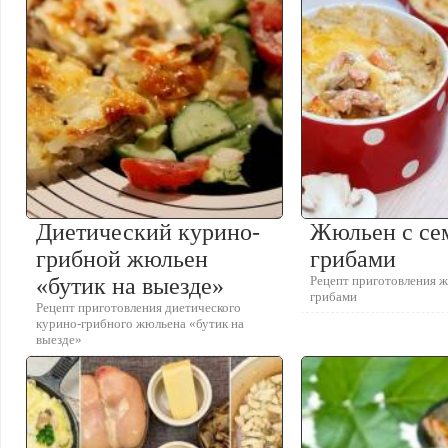
Диетический курино-
Жюльен с се
грибной жюльен
грибами
«бутик на выезде»
Рецепт приготовления ж
грибами
Рецепт приготовления диетического
курино-грибного жюльена «бутик на
выезде»