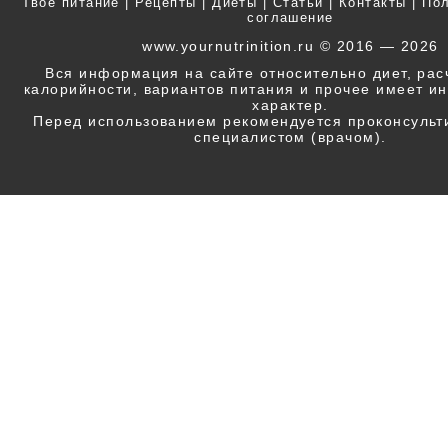
Твоё питание
|
Рецепты
|
Диеты
|
Статьи
|
Контакты
|
Пол
соглашение
www.yournutrinition.ru © 2016 — 2026
Вся информация на сайте относительно диет, ра
калорийности, вариантов питания и прочее имеет 
характер.
Перед использованием рекомендуется проконсульт
специалистом (врачом).