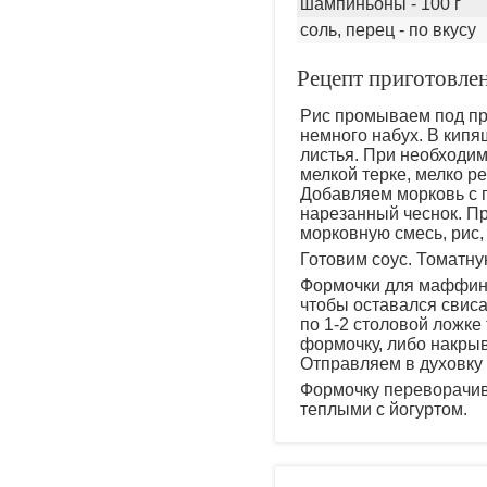
шампиньоны - 100 г
соль, перец - по вкусу
Рецепт приготовле
Рис промываем под про
немного набух. В кипя
листья. При необходим
мелкой терке, мелко р
Добавляем морковь с 
нарезанный чеснок. Пр
морковную смесь, рис,
Готовим соус. Томатну
Формочки для маффино
чтобы оставался свис
по 1-2 столовой ложке
формочку, либо накры
Отправляем в духовку 
Формочку переворачив
теплыми с йогуртом.