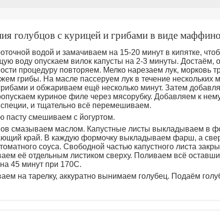
ния голубцов с курицей и грибами в виде маффин
точной водой и замачиваем на 15-20 минут в кипятке, что
щую воду опускаем вилок капусты на 2-3 минуты. Достаём, 
ости процедуру повторяем. Мелко нарезаем лук, морковь т
ежем грибы. На масле пассеруем лук в течение нескольких м
грибами и обжариваем ещё несколько минут. Затем добавл
опускаем куриное филе через мясорубку. Добавляем к нему
 специи, и тщательно всё перемешиваем.
ю пасту смешиваем с йогуртом.
в смазываем маслом. Капустные листы выкладываем в фо
ающий край. В каждую формочку выкладываем фарш, а све
 томатного соуса. Свободной частью капустного листа закр
ваем её отдельным листиком сверху. Поливаем всё оставши
на 45 минут при 170C.
аем на тарелку, аккуратно вынимаем голубец. Подаём гол