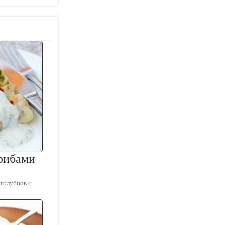
грибами
 голубцов с