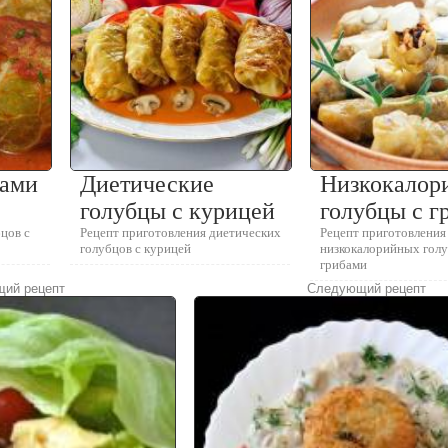
бами
Диетические
Низкокалор
голубцы с курицей
голубцы с г
цов с
Рецепт приготовления диетических
Рецепт приготовления
голубцов с курицей
низкокалорийных голу
грибами
ий рецепт
Следующий рецепт