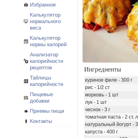
Избранное
Калькулятор
нормального
веса
Калькулятор
нормы калорий
Анализатор
калорийности
рецептов
Ингредиенты
Таблицы
куриное филе - 300 г
калорийности
рис - 1/2 ст
Пищевые
морковь - 1 шт
добавки
лук - 1 шт
чеснок - 3 г
Приемы пищи
томатная паста - 2 ст. л
Контакты
натуральный йогурт - 3
капуста - 400 г