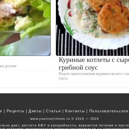
Куриные котлеты с сыр
ных роллов
грибной соус
Рецепт приготовления куриных котлет с с
соуса
е
|
Рецепты
|
Диеты
|
Статьи
|
Контакты
|
Пользовательское
www.yournutrinition.ru © 2016 — 2026
ельно диет, расчета БЖУ и калорийности, вариантов питания и проч
ользованием рекомендуется проконсультироваться со специалистом