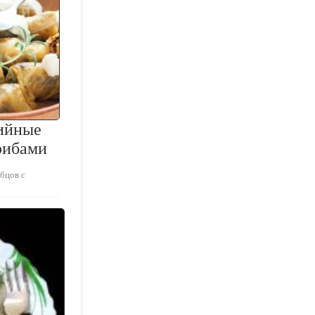
ийные
рибами
бцов с