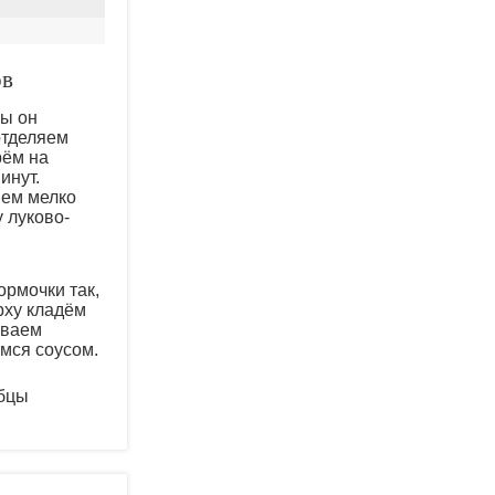
ов
бы он
отделяем
рём на
инут.
яем мелко
 луково-
рмочки так,
рху кладём
ываем
мся соусом.
убцы