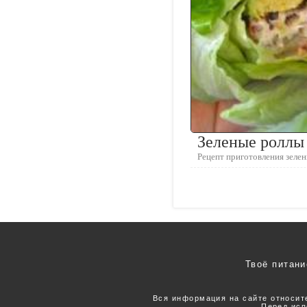
Зеленые роллы
Рецепт приготовления зеле
Твоё питани
Вся информация на сайте относит
Перед исп