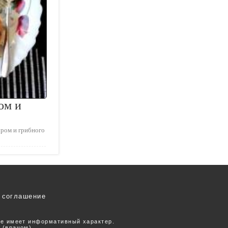
ом и
ыром и грибного
 соглашение
ее имеет информативный характер.
 (врачом).