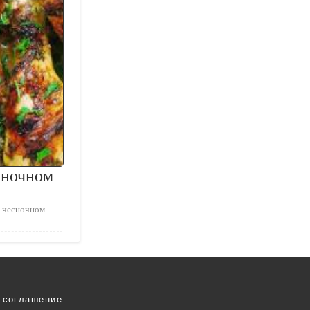
сночном
о-чесночном
 соглашение