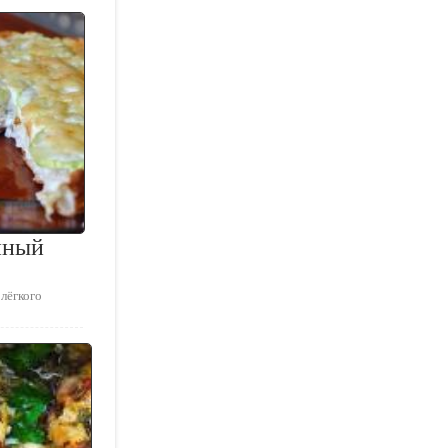
иный
лёгкого