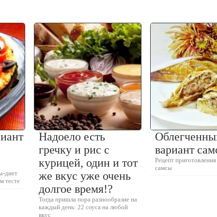
риант
Надоело есть
Облегченны
гречку и рис с
вариант са
курицей, один и тот
Рецепт приготовления
самсы
ы-диет
же вкус уже очень
м тесте
долгое время!?
Тогда пришла пора разнообразие на
каждый день: 22 соуса на любой
вкус