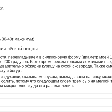
.л.
ь 30-40г максимум)
ния лёгкой пиццы
ста, перекладываем в силиконовую форму (диаметр моей 17
е 200 градусов. В это время режем тонкими ломтиками все,
едварительно обжарив курицу на сухой сковороде. Также с
ту и йогурт.
 из духовки, сказываем соусом, выкладываем начинку, може
е солить, потому что следующим слоем трем сыр на мелкой 
ли микроволновку до его расплавления.