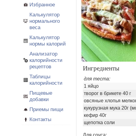
Избранное
Калькулятор
нормального
веса
Калькулятор
нормы калорий
Анализатор
калорийности
рецептов
Ингредиенты
Таблицы
для теста:
калорийности
1 яйцо
Пищевые
творог в брикете 40 г
добавки
овсяные хлопья мелко
кукурузная мука 20г (
Приемы пищи
кефир 40г
Контакты
щепотка соли
Для соуса: