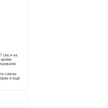
 см) и на
 кроме
мешиваем
те слегка
тёрке и ещё