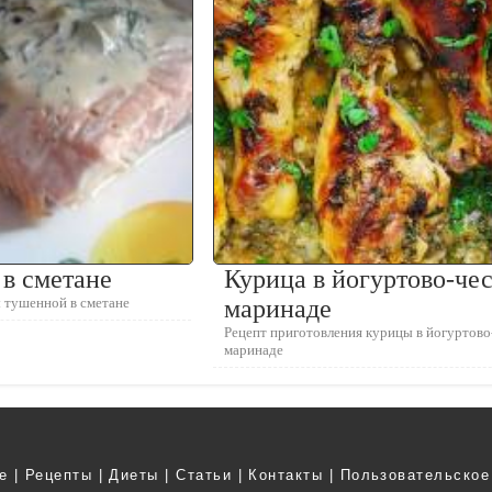
в сметане
Курица в йогуртово-че
 тушенной в сметане
маринаде
Рецепт приготовления курицы в йогуртов
маринаде
е
|
Рецепты
|
Диеты
|
Статьи
|
Контакты
|
Пользовательское