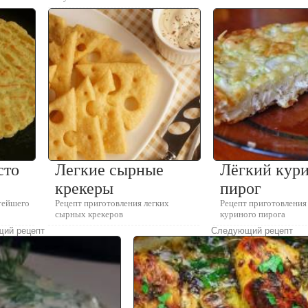
сто
Легкие сырные
Лёгкий кур
крекеры
пирог
тейшего
Рецепт приготовления легких
Рецепт приготовления 
сырных крекеров
куриного пирога
ий рецепт
Следующий рецепт