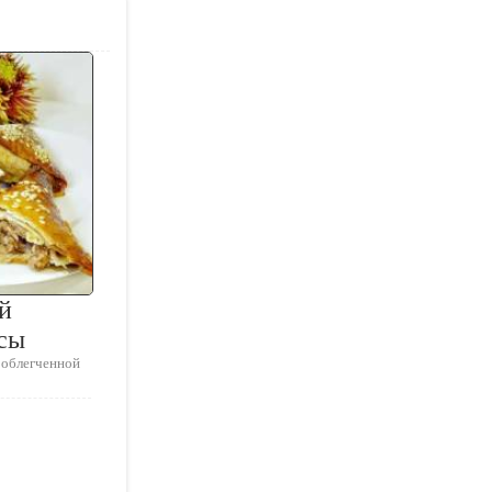
й
мсы
 облегченной