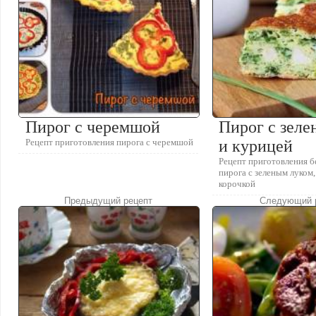
Пирог с черемшой
Пирог с зел
Рецепт приготовления пирога с черемшой
и курицей
Рецепт приготовления б
пирога с зеленым луком
корочкой
Предыдущий рецепт
Следующий 