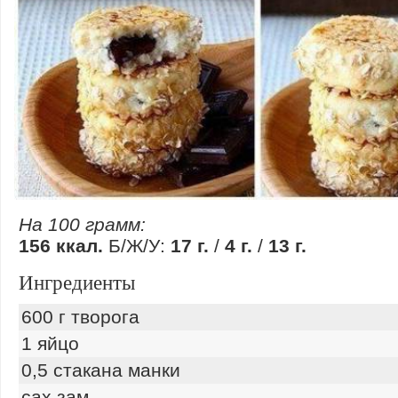
На 100 грамм:
156 ккал.
Б/Ж/У:
17 г.
/
4 г.
/
13 г.
Ингредиенты
600 г творога
1 яйцо
0,5 стакана манки
сах зам