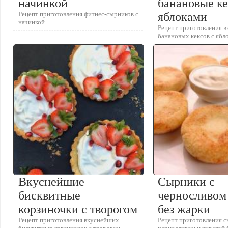
начинкой
банановые ке
Рецепт приготовления фитнес-сырников с
яблоками
начинкой
Рецепт приготовления 
банановых кексов с ябл
Вкуснейшие
Сырники с
бисквитные
черносливом
корзиночки с творогом
без жарки
Рецепт приготовления вкуснейших
Рецепт приготовления с