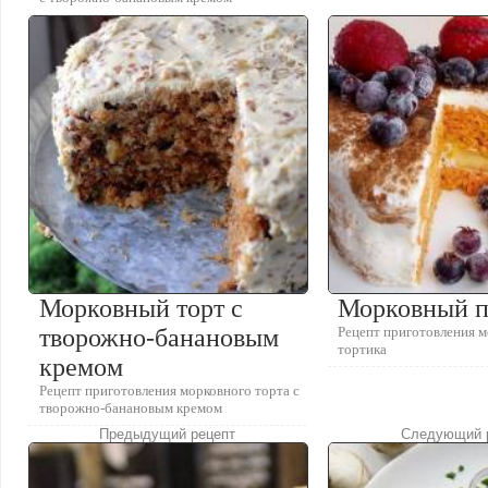
Морковный торт с
Морковный п
творожно-банановым
Рецепт приготовления м
тортика
кремом
Рецепт приготовления морковного торта с
творожно-банановым кремом
Предыдущий рецепт
Следующий 