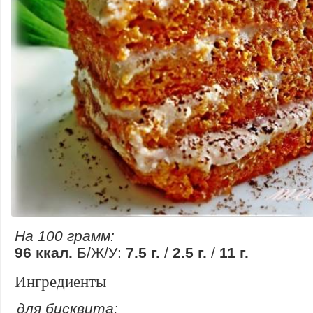
На 100 грамм:
96 ккал.
Б/Ж/У:
7.5 г.
/
2.5 г.
/
11 г.
Ингредиенты
для бисквита: