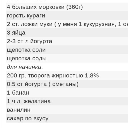
4 больших морковки (360г)
горсть кураги
2 ст. ложки муки ( у меня 1 кукурузная, 1 
3 яйца
2-3 ст л йогурта
щепотка соли
щепотка соды
для начинки:
200 гр. творога жирностью 1,8%
0.5 ст йогурта ( сметаны)
1 банан
1 ч.л. желатина
ванилин
сахар по вкусу