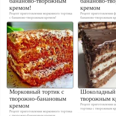
бананово-творожным
бананово-тв
кремом!
кремом
Рецепт приготовления морковного тортика
Рецепт приготовления ф
с бананово-творожным кремом!
бананово-творожным к
Морковный тортик с
Шоколадный 
творожно-банановым
творожным к
кремом
Рецепт приготовления 
тортика с творожным к
Рецепт приготовления морковного тортика
с творожно-банановым кремом