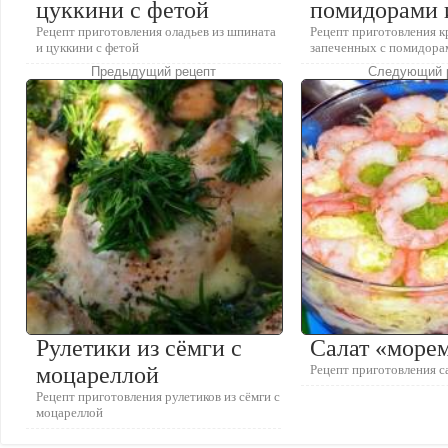
цуккини с фетой
помидорами 
Рецепт приготовления оладьев из шпината
Рецепт приготовления к
и цуккини с фетой
запеченных с помидора
Предыдущий рецепт
Следующий 
Рулетики из сёмги с
Салат «море
моцареллой
Рецепт приготовления с
Рецепт приготовления рулетиков из сёмги с
моцареллой