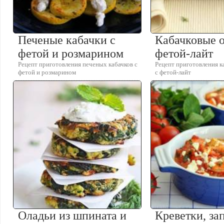
Печеные кабачки с
Кабачковые о
фетой и розмарином
фетой-лайт
Рецепт приготовления печеных кабачков с
Рецепт приготовления к
фетой и розмарином
с фетой-лайт
Оладьи из шпината и
Креветки, за