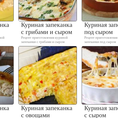
анка
Куриная запеканка
Куриная зап
с грибами и сыром
под сыром
ной
Рецепт приготовления куриной
Рецепт приготовления
запеканки с грибами и сыром
запеканки под сыром
анка
Куриная запеканка
Куриная зап
с овощами
с сыром