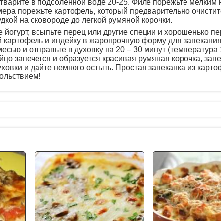
 отварите в подсоленной воде 20-25. Филе порежьте мелким 
мера порежьте картофель, который предварительно очистит
удкой на сковороде до легкой румяной корочки.
е йогурт, всыпьте перец или другие специи и хорошенько п
картофель и индейку в жаропрочную форму для запекания
месью и отправьте в духовку на 20 – 30 минут (температура
яйцо запечется и образуется красивая румяная корочка, зап
духовки и дайте немного остыть. Простая запеканка из карто
вольствием!