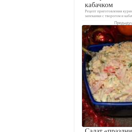
кабачком
Рецепт приготовления кури
запеканки с творогом и каб
Предыдущ
Салат «праздн