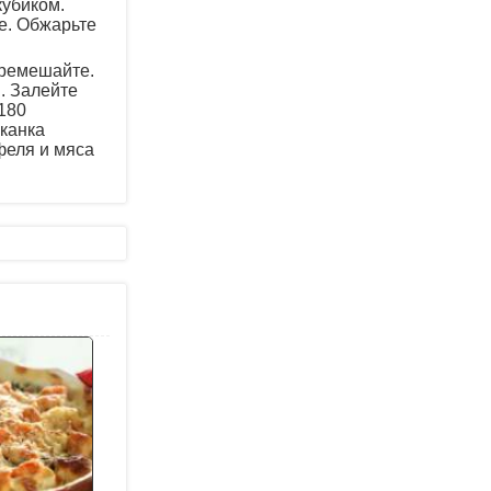
кубиком.
е. Обжарьте
еремешайте.
. Залейте
 180
еканка
феля и мяса