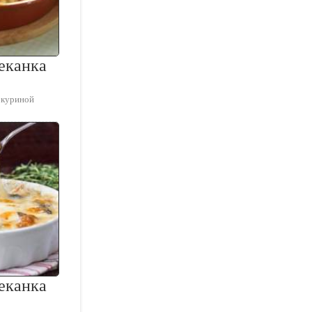
еканка
 куриной
еканка