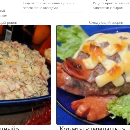
Рецепт приготовления куриной
Рецепт приготовления
запеканки с овощами
запеканки с сыром
ной
ачком
ий рецепт
Следующий рецепт
ичный»
Котлеты «черепашки»