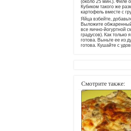
(около 25 мин.). Филе
Кубиком такого же раз
картофель вместе с гр
Яйца взбейте, добавьт
Выложите обжаренный 
все яично-йогуртной с
градусов). Как только 
готова. Выньте ее из 
готова. Кушайте с удо
Смотрите также: