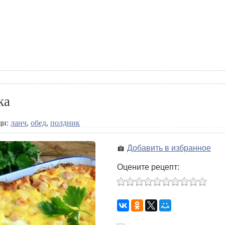
ка
щи:
ланч
,
обед
,
полдник
Добавить в избранное
Оцените рецепт: