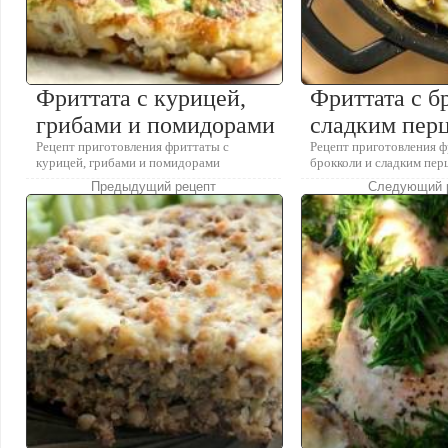
Фриттата с курицей,
Фриттата с б
грибами и помидорами
сладким пер
Рецепт приготовления фриттаты с
Рецепт приготовления ф
курицей, грибами и помидорами
брокколи и сладким пер
Предыдущий рецепт
Следующий 