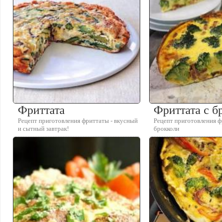
Фриттата
Фриттата с б
Рецепт приготовления фриттаты - вкусный
Рецепт приготовления ф
и сытный завтрак!
брокколи