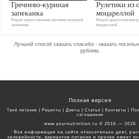
Гречнево-куриная
Рулетики из 
запеканка
моцареллой
Рецепт приготовления гречнево-куриной
Рецепт приготовления ру
запеканки
моцареллой
Лучший способ сказать спасибо - оказать посил
рублем.
Полная версия
Твоё питание
|
Рецепты
|
Диеты
|
Статьи
|
Контакты
|
Пол
соглашение
www.yournutrinition.ru © 2016 — 2026
Вся информация на сайте относительно диет, ра
калорийности, вариантов питания и прочее имеет 