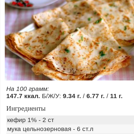
На 100 грамм:
147.7 ккал.
Б/Ж/У:
9.34 г.
/
6.77 г.
/
11 г.
Ингредиенты
кефир 1% - 2 ст
мука цельнозерновая - 6 ст.л