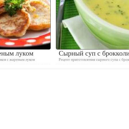
еным луком
Сырный суп с броккол
иков с жареным луком
Рецепт приготовления сырного супа с бро