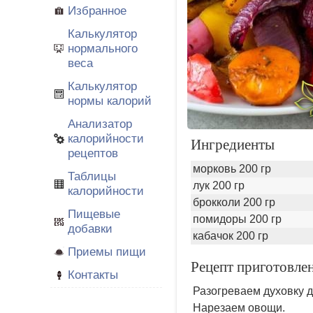
Избранное
Калькулятор
нормального
веса
Калькулятор
нормы калорий
Анализатор
калорийности
Ингредиенты
рецептов
морковь 200 гр
Таблицы
лук 200 гр
калорийности
брокколи 200 гр
Пищевые
помидоры 200 гр
добавки
кабачок 200 гр
Приемы пищи
Рецепт приготовле
Контакты
Разогреваем духовку д
Нарезаем овощи.