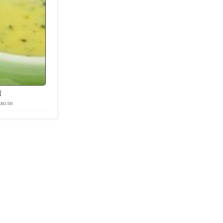
и
кколи