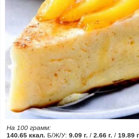
На 100 грамм:
140.65 ккал.
Б/Ж/У:
9.09 г.
/
2.66 г.
/
19.89 г