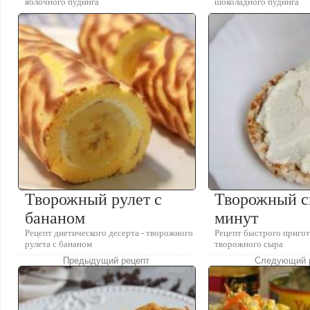
яблочного пудинга
шоколадного пудинга
Творожный рулет с
Творожный с
бананом
минут
Рецепт диетического десерта - творожного
Рецепт быстрого приго
рулета с бананом
творожного сыра
Предыдущий рецепт
Следующий 