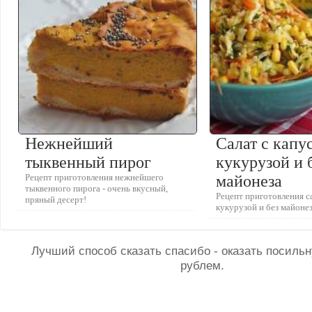
Нежнейший
Салат с капу
тыквенный пирог
кукурузой и 
Рецепт приготовления нежнейшего
майонеза
тыквенного пирога - очень вкусный,
Рецепт приготовления са
пряный десерт!
кукурузой и без майоне
Лучший способ сказать спасибо - оказать посил
рублем.