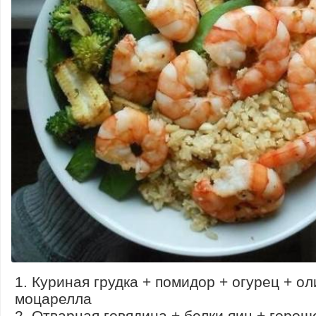
1. Куриная грудка + помидор + огурец + ол
моцарелла
2. Отварная говядина + белки яиц + горош