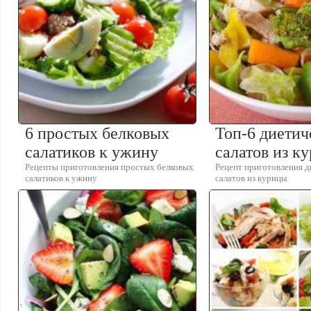
6 простых белковых
Топ-6 диети
салатиков к ужину
салатов из к
Рецепты приготовления простых белковых
Рецепт приготовления 
салатиков к ужину
салатов из курицы