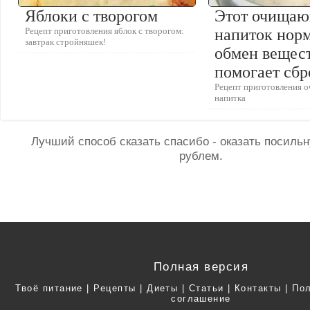
Яблоки с творогом
Этот очища
Рецепт приготовления яблок с творогом:
напиток нор
завтрак стройняшек!
обмен вещес
помогает сбр
Рецепт приготовления
напитка
Лучший способ сказать спасибо - оказать посил
рублем.
Полная версия
Твоё питание
|
Рецепты
|
Диеты
|
Статьи
|
Контакты
|
Пол
соглашение