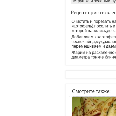
петрушка и зеленый лу
Рецепт приготовле
Очистить и порезать на
картофель),посолить и 
которой варились,до к
Добавляем к картофел
чеснок,яйца,муку,молок
перемешиваем и даем т
Жарим на раскаленной
диаметра тонкие блинч
Смотрите также: