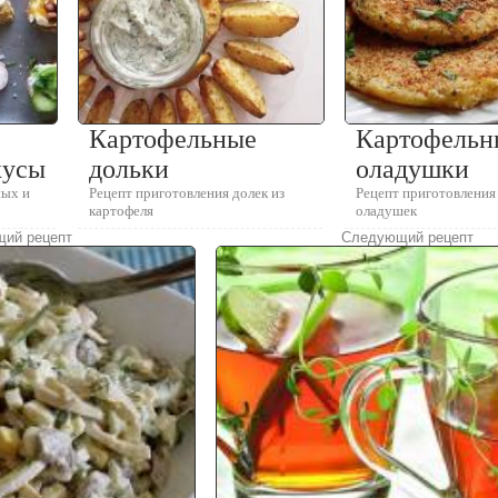
Картофельные
Картофельн
кусы
дольки
оладушки
ных и
Рецепт приготовления долек из
Рецепт приготовления
картофеля
оладушек
ий рецепт
Следующий рецепт