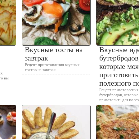
Вкусные тосты на
Вкусные ид
завтрак
бутербродов
Рецепт приготовления вкусных
которые мо
тостов на завтрак
их
приготовить
го вы
полезного п
Рецепт приготовления
бутербродов, которы
приготовить для поле