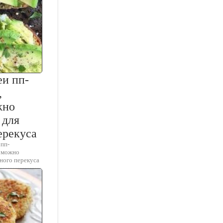
еи пп-
,
жно
 для
ерекуса
 пп-
е можно
зного перекуса