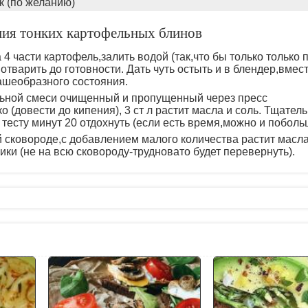
к (по желанию)
ния тонких картофельных блинов
 4 части картофель,залить водой (так,что бы только только
отварить до готовности. Дать чуть остыть и в блендер,вмест
ашеобразного состояния.
ьной смеси очищенный и пропущенный через пресс
о (довести до кипения), 3 ст л растит масла и соль. Тщател
есту минут 20 отдохнуть (если есть время,можно и поболь
 сковороде,с добавлением малого количества растит масла
ики (не на всю сковороду-трудновато будет перевернуть).