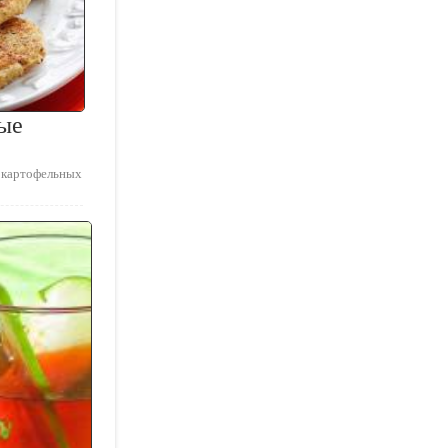
ые
 картофельных