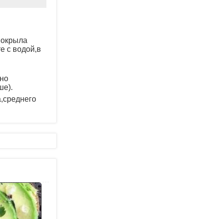
 покрыла
е с водой,в
ьно
ше).
,среднего