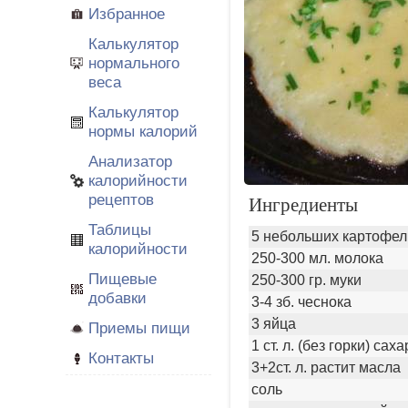
Избранное
Калькулятор
нормального
веса
Калькулятор
нормы калорий
Анализатор
калорийности
рецептов
Ингредиенты
Таблицы
5 небольших картофел
калорийности
250-300 мл. молока
Пищевые
250-300 гр. муки
добавки
3-4 зб. чеснока
3 яйца
Приемы пищи
1 ст. л. (без горки) сах
Контакты
3+2ст. л. растит масла
соль