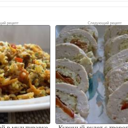
ий рецепт
Следующий рецепт
ей в мультиварке
Куриный рулет с творо