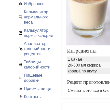
Избранное
Калькулятор
нормального
веса
Калькулятор
нормы калорий
Анализатор
калорийности
Ингредиенты
рецептов
1 банан
Таблицы
20-300 мл кефира
калорийности
корица по вкусу
Пищевые
добавки
Рецепт приготовлен
Приемы пищи
Смешать это все в бле
Контакты