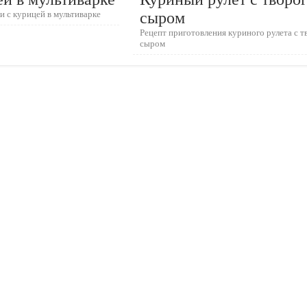
и с курицей в мультиварке
сыром
Рецепт приготовления куриного рулета с т
сыром