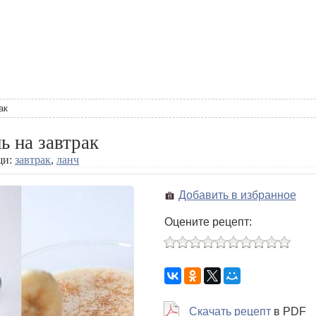
ак
ь на завтрак
щи:
завтрак
,
ланч
Добавить в избранное
Оцените рецепт:
Скачать рецепт
в PDF