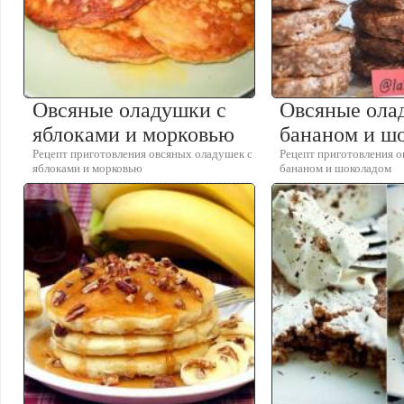
Овсяные оладушки с
Овсяные ола
яблоками и морковью
бананом и ш
Рецепт приготовления овсяных оладушек с
Рецепт приготовления 
яблоками и морковью
бананом и шоколадом