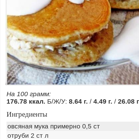
На 100 грамм:
176.78 ккал.
Б/Ж/У:
8.64 г.
/
4.49 г.
/
26.08 г
Ингредиенты
овсяная мука примерно 0,5 ст
отруби 2 ст л