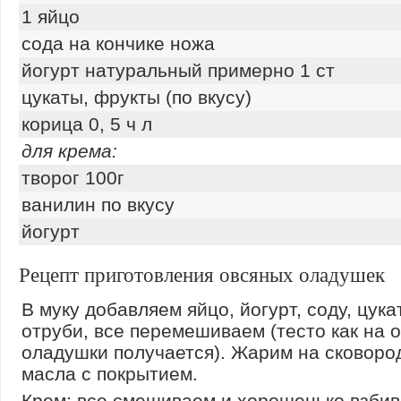
1 яйцо
сода на кончике ножа
йогурт натуральный примерно 1 ст
цукаты, фрукты (по вкусу)
корица 0, 5 ч л
для крема:
творог 100г
ванилин по вкусу
йогурт
Рецепт приготовления овсяных оладушек
В муку добавляем яйцо, йогурт, соду, цук
отруби, все перемешиваем (тесто как на
оладушки получается). Жарим на сковоро
масла с покрытием.
Крем: все смешиваем и хорошенько взбив