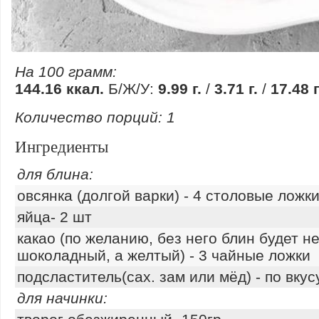
На 100 грамм:
144.16 ккал.
Б/Ж/У:
9.99 г.
/
3.71 г.
/
17.48 г
Количество порций:
1
Ингредиенты
для блина:
овсянка (долгой варки) - 4 столовые ложки
яйца- 2 шт
какао (по желанию, без него блин будет н
шоколадный, а желтый) - 3 чайные ложки
подсластитель(сах. зам или мёд) - по вкус
для начинки: