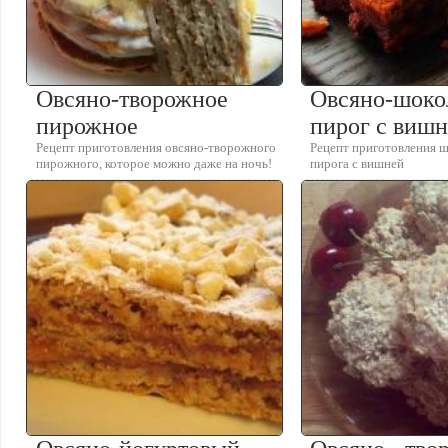
Овсяно-творожное
Овсяно-шок
пирожное
пирог с виш
Рецепт приготовления овсяно-творожного
Рецепт приготовления 
пирожного, которое можно даже на ночь!
пирога с вишней