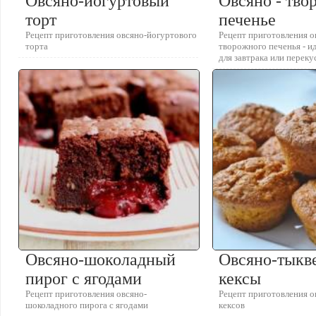
Овсяно-йогуртовый
Овсяно - тво
торт
печенье
Рецепт приготовления овсяно-йогуртового
Рецепт приготовления о
торта
творожного печенья - и
для завтрака или переку
Овсяно-шоколадный
Овсяно-тыкв
пирог с ягодами
кексы
Рецепт приготовления овсяно-
Рецепт приготовления 
шоколадного пирога с ягодами
кексов