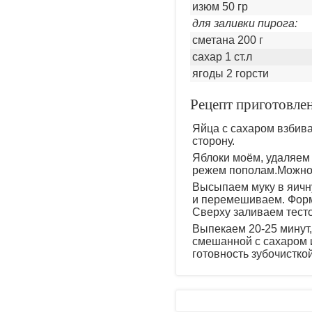
изюм 50 гр
для заливки пирога:
сметана 200 г
сахар 1 ст.л
ягоды 2 горсти
Рецепт приготовлен
Яйца с сахаром взбива
сторону.
Яблоки моём, удаляем 
режем пополам.Можно 
Высыпаем муку в яичн
и перемешиваем. Форм
Сверху заливаем тесто
Выпекаем 20-25 минут,
смешанной с сахаром и
готовность зубочисткой