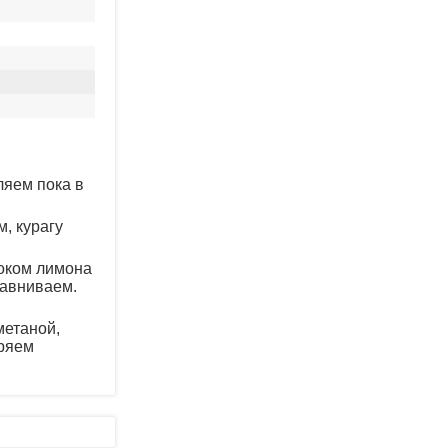
ляем пока в
, курагу
соком лимона
равниваем.
метаной,
еряем