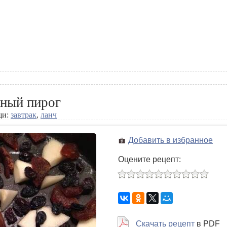
зный пирог
щи:
завтрак
,
ланч
Добавить в избранное
Оцените рецепт:
Скачать рецепт
в PDF