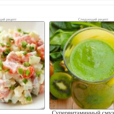
ий рецепт
Следующий рецепт
Супервитаминный сму