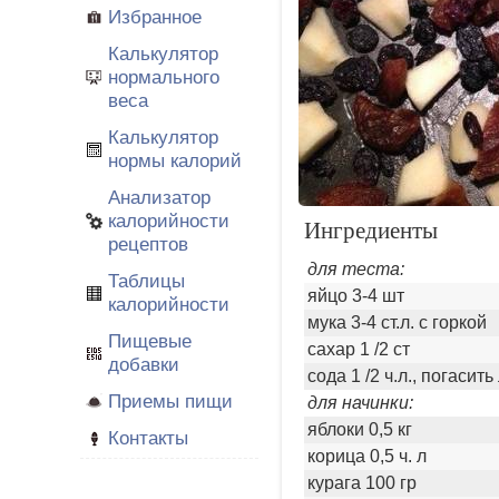
Избранное
Калькулятор
нормального
веса
Калькулятор
нормы калорий
Анализатор
калорийности
Ингредиенты
рецептов
для теста:
Таблицы
яйцо 3-4 шт
калорийности
мука 3-4 ст.л. с горкой
Пищевые
сахар 1 /2 ст
добавки
сода 1 /2 ч.л., погаси
Приемы пищи
для начинки:
яблоки 0,5 кг
Контакты
корица 0,5 ч. л
курага 100 гр