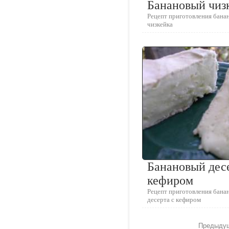
Банановый чиз
Рецепт приготовления бана
чизкейка
Банановый десе
кефиром
Рецепт приготовления бана
десерта с кефиром
Предыдущ