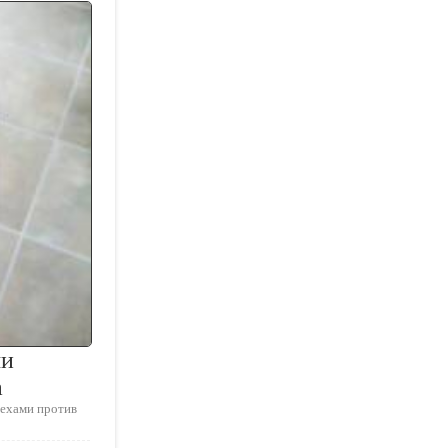
ми
а
рехами против