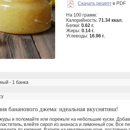
Скачать рецепт
в PDF
На 100 грамм:
Калорийность:
71.34 ккал.
Белки:
0.62 г.
Жиры:
0.14 г.
Углеводы:
16.96 г.
ый - 1 банка
су
ия бананового джема: идеальная вкуснятина!
журы и поломайте или порежьте на небольшие куски. Добав
ластитель, влейте сироп из ананаса и лимонный сок. Все 
доведите до кипения. Варите на медленном огне, постоянно