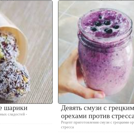
е шарики
Девять смузи с грецки
ных сладостей -
орехами против стресс
Рецепт приготовления смузи с грецкими о
стресса