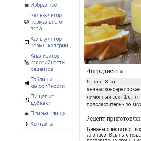
Избранное
Калькулятор
нормального
веса
Калькулятор
нормы калорий
Анализатор
калорийности
рецептов
Ингредиенты
Таблицы
банан - 3 шт
калорийности
ананас консервированн
Пищевые
лимонный сок - 1 ст. л
добавки
подсластитель - по вку
Приемы пищи
Рецепт приготовлен
Контакты
Бананы очистите от ко
ананаса. Всыпьте подс
поставьте на огонь и 