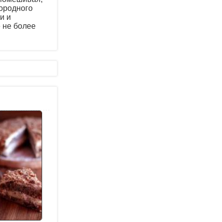
ородного
и и
 не более