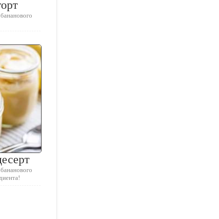
торт
 бананового
десерт
 бананового
едиента!