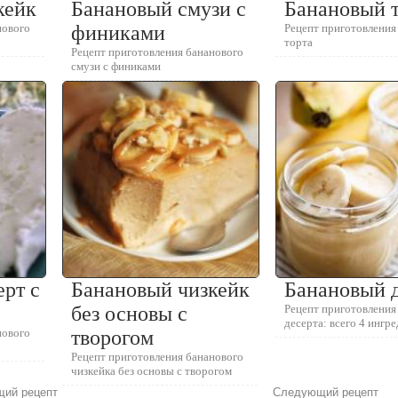
кейк
Банановый смузи с
Банановый 
нового
финиками
Рецепт приготовления
торта
Рецепт приготовления бананового
смузи с финиками
рт с
Банановый чизкейк
Банановый 
без основы с
Рецепт приготовления
десерта: всего 4 ингр
нового
творогом
Рецепт приготовления бананового
чизкейка без основы с творогом
ий рецепт
Следующий рецепт