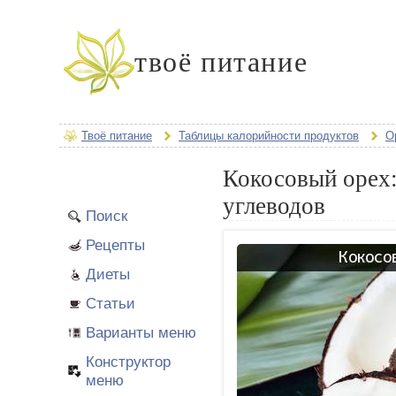
твоё питание
Твоё питание
Таблицы калорийности продуктов
О
Кокосовый орех:
углеводов
Поиск
Рецепты
Диеты
Статьи
Варианты меню
Конструктор
меню