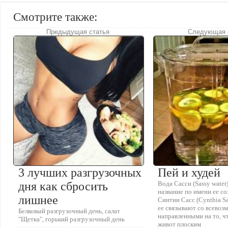
Смотрите также:
Предыдущая статья
Следующая 
3 лучших разгрузочных
Пей и худей
дня как сбросить
Вода Сасси (Sassy water
название по имени ее с
лишнее
Синтии Сасс (Cynthia Sas
ее связывают со всево
Белковый разгрузочный день, салат
направленными на то, ч
"Щетка", горький разгрузочный день
живот плоским