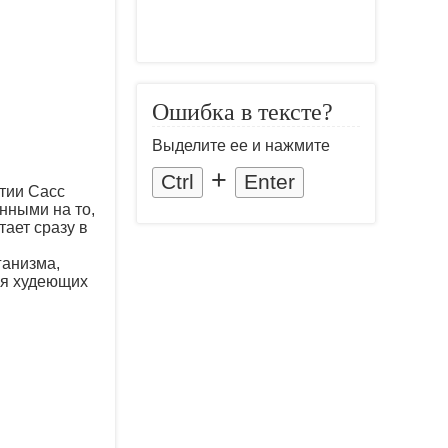
Ошибка в тексте?
Выделите ее и нажмите
+
Ctrl
Enter
нтии Сасс
нными на то,
тает сразу в
ганизма,
для худеющих