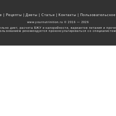
е
|
Рецепты
|
Диеты
|
Статьи
|
Контакты
|
Пользовательское
www.yournutrinition.ru © 2016 — 2026
ельно диет, расчета БЖУ и калорийности, вариантов питания и проч
ользованием рекомендуется проконсультироваться со специалистом
Наверх