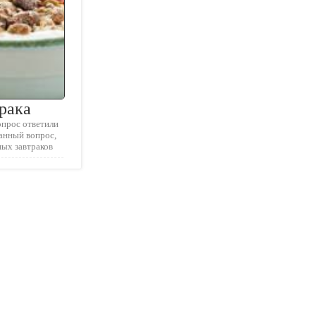
рака
опрос ответили
анный вопрос,
ных завтраков