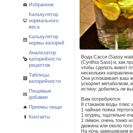
Избранное
Калькулятор
нормального
веса
Калькулятор
нормы калорий
Анализатор
Вода Сасси (Sassy wat
калорийности
(Cynthia Sass) и, как
рецептов
чтобы сделать живот пл
нескольких направления
Таблицы
Она успокаивает ваш ж
калорийности
ускоряет метаболизм, 
истину: добились ли вы
Пищевые
добавки
Вам потребуются:
8 стаканов воды плюс 
Приемы пищи
1 чайная ложка тертог
1 огурец, тщательно о
Контакты
1 лимон, очень тонко 
дюжина или около того
На ночь замешиваем вс