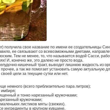
er) получила свое название по имени ее создательницы Си
 правило, ее связывают со всевозможными диетами, направле
оским. Тем не менее, то, что называется водой Сасси, рабо
х! И, конечно же, это далеко не просто вода.
елудочно-кишечный тракт, выводит лишнюю жидкость из ор
и прочее, а так же помогает установить самую актуальную 
 своей цели за текущие сутки или нет.
еще немного (всего приблизительно пара литров);
о имбиря;
чищенный и тонко нарезанный кружочками;
нарезанный кружочками;
 маленьких листиков мяты (свежих).
е ингредиенты в крупном кувшине.