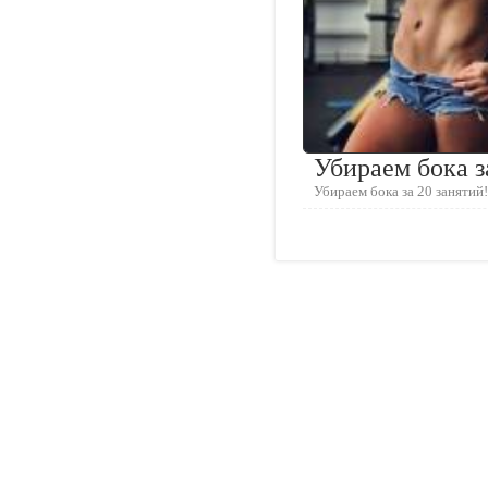
Убираем бока з
Убираем бока за 20 занятий!