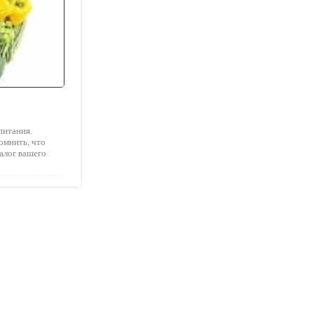
питания.
омнить, что
залог вашего