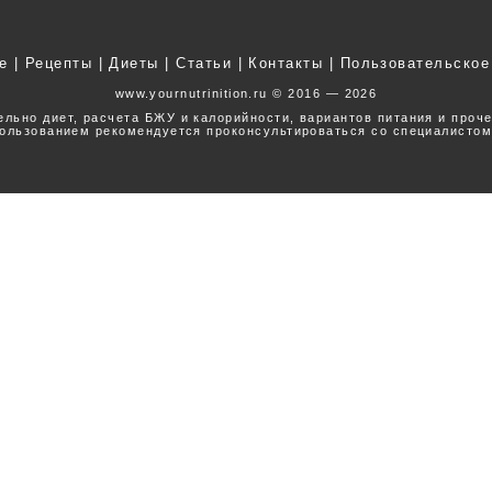
е
|
Рецепты
|
Диеты
|
Статьи
|
Контакты
|
Пользовательское
www.yournutrinition.ru © 2016 — 2026
ельно диет, расчета БЖУ и калорийности, вариантов питания и проч
ользованием рекомендуется проконсультироваться со специалистом
Наверх