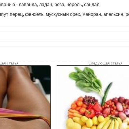
анию - лаванда, ладан, роза, нероль, сандал.
пут, перец, фенхель, мускусный орех, майоран, апельсин, 
ая статья
Следующая статья