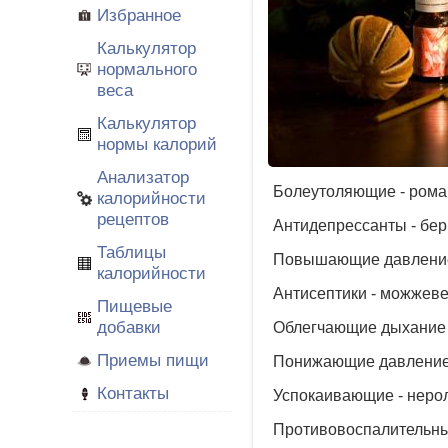
Избранное
Калькулятор
нормального
веса
Калькулятор
нормы калорий
Анализатор
Болеутоляющие - ромашк
калорийности
рецептов
Антидепрессанты - бер
Таблицы
Повышающие давление
калорийности
Антисептики - можжевел
Пищевые
добавки
Облегчающие дыхание - 
Приемы пищи
Понижающие давление -
Контакты
Успокаивающие - нероли
Противовоспалительные 