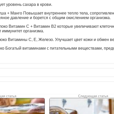
ет уровень сахара в крови.
уша + Манго Повышает внутреннее тепло тела, сопротивле
вяное давление и борется с общим окислением организма.
локо Витамин С + Витамин B2 которые увеличивают клеточ
 иммунитет организма.
око Витамины C, E, Железо. Улучшает цвет кожи и обмен в
око Богатый витаминами с питательными веществами, пре
ая статья
Следующая статья