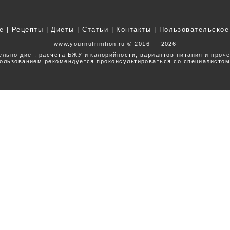
е
|
Рецепты
|
Диеты
|
Статьи
|
Контакты
|
Пользовательское
www.yournutrinition.ru © 2016 — 2026
ельно диет, расчета БЖУ и калорийности, вариантов питания и проч
ользованием рекомендуется проконсультироваться со специалистом
Наверх