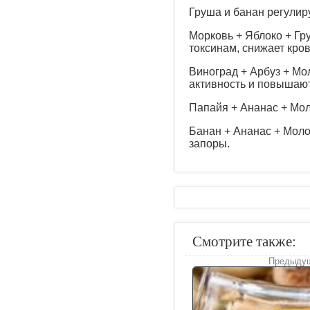
Груша и банан регулиру
Морковь + Яблоко + Гр
токсинам, снижает кро
Виноград + Арбуз + Мо
активность и повышают
Папайя + Ананас + Мол
Банан + Ананас + Мол
запоры.
Смотрите также:
Предыдущ