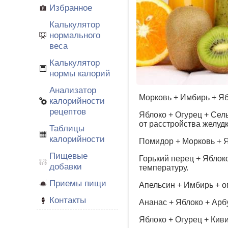
Избранное
Калькулятор
нормального
веса
Калькулятор
нормы калорий
Анализатор
Морковь + Имбирь + Яб
калорийности
рецептов
Яблоко + Огурец + Сел
от расстройства желудк
Таблицы
калорийности
Помидор + Морковь + Яб
Пищевые
Горький перец + Яблок
добавки
температуру.
Приемы пищи
Апельсин + Имбирь + о
Контакты
Ананас + Яблоко + Арб
Яблоко + Огурец + Киви