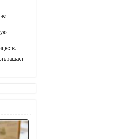
ние
ную
еществ.
дотвращает