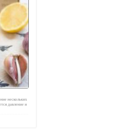
ение нескольких
ется давление и