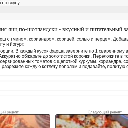
 по вкусу
ия яиц по-шотландски - вкусный и питательный з
ш с тмином, кориандром, корицей, солью и перцем. Добавь
у и йогурт.
порции. В каждый кусок фарша заверните по 1 сваренному 
 Аккуратно обжарьте до золотистой корочки. Переложите в 
нсервированных томатов с щепоткой куркумы, кориандра, со
м разрежьте каждую котлету пополам и подавайте, политую 
ий рецепт
Следующий рецепт