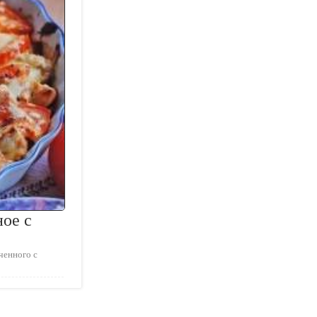
ное с
ченного с