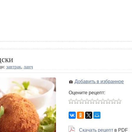
дски
щи:
завтрак
,
ланч
Добавить в избранное
Оцените рецепт:
Скачать рецепт
в PDF