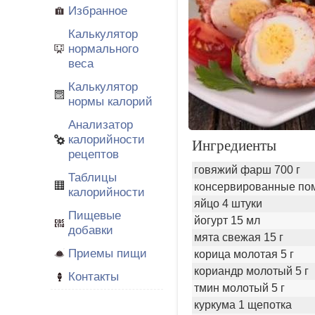
Избранное
Калькулятор
нормального
веса
Калькулятор
нормы калорий
Анализатор
калорийности
Ингредиенты
рецептов
говяжий фарш 700 г
Таблицы
консервированные пом
калорийности
яйцо 4 штуки
Пищевые
йогурт 15 мл
добавки
мята свежая 15 г
Приемы пищи
корица молотая 5 г
кориандр молотый 5 г
Контакты
тмин молотый 5 г
куркума 1 щепотка