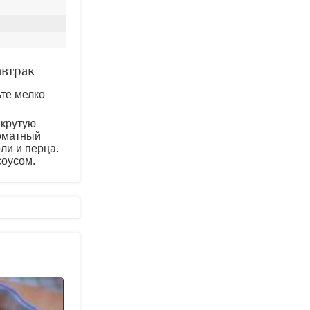
автрак
те мелко
вкрутую
томатный
ли и перца.
соусом.