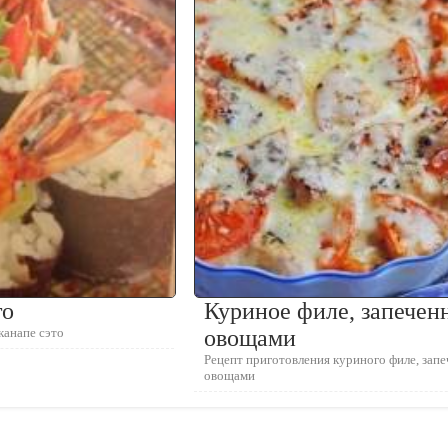
то
Куриное филе, запечен
канапе сэто
овощами
Рецепт приготовления куриного филе, запе
овощами