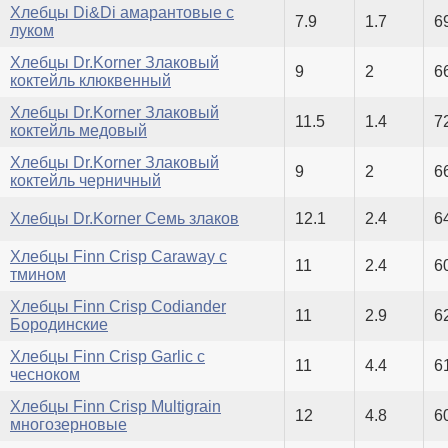
Хлебцы Di&Di амарантовые с
7.9
1.7
6
луком
Хлебцы Dr.Korner Злаковый
9
2
6
коктейль клюквенный
Хлебцы Dr.Korner Злаковый
11.5
1.4
7
коктейль медовый
Хлебцы Dr.Korner Злаковый
9
2
6
коктейль черничный
Хлебцы Dr.Korner Семь злаков
12.1
2.4
6
Хлебцы Finn Crisp Caraway с
11
2.4
6
тмином
Хлебцы Finn Crisp Codiander
11
2.9
6
Бородинские
Хлебцы Finn Crisp Garlic с
11
4.4
6
чесноком
Хлебцы Finn Crisp Multigrain
12
4.8
6
многозерновые