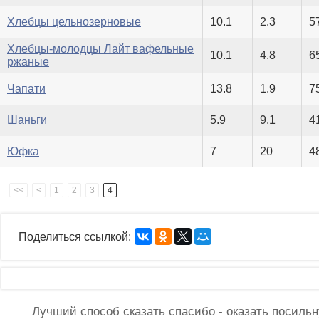
Хлебцы цельнозерновые
10.1
2.3
5
Хлебцы-молодцы Лайт вафельные
10.1
4.8
6
ржаные
Чапати
13.8
1.9
7
Шаньги
5.9
9.1
4
Юфка
7
20
4
<<
<
1
2
3
4
Поделиться ссылкой:
Лучший способ сказать спасибо - оказать посил