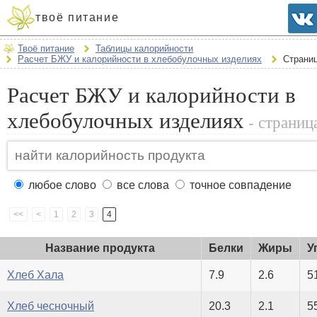
твоё питание
Твоё питание
Таблицы калорийности
Расчет БЖУ и калорийности в хлебобулочных изделиях
Страниц
Расчет БЖУ и калорийности в
хлебобулочных изделиях
- страниц
любое слово
все слова
точное совпадение
<<
<
1
2
3
4
Название продукта
Белки
Жиры
У
Хлеб Хала
7.9
2.6
5
Хлеб чесночный
20.3
2.1
5