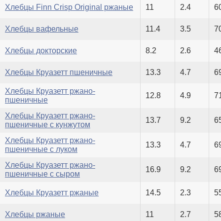
Хлебцы Finn Crisp Original ржаные
11
2.4
6
Хлебцы вафельные
11.4
3.5
7
Хлебцы докторские
8.2
2.6
4
Хлебцы Круазетт пшеничные
13.3
4.7
6
Хлебцы Круазетт ржано-
12.8
4.9
7
пшеничные
Хлебцы Круазетт ржано-
13.7
9.2
6
пшеничные с кунжутом
Хлебцы Круазетт ржано-
13.3
4.7
6
пшеничные с луком
Хлебцы Круазетт ржано-
16.9
9.2
6
пшеничные с сыром
Хлебцы Круазетт ржаные
14.5
2.3
5
Хлебцы ржаные
11
2.7
5