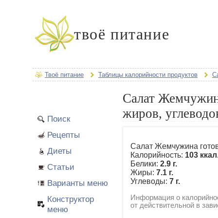
твоё питание
Твоё питание
Таблицы калорийности продуктов
С
Салат Жемчужина
жиров, углеводо
Поиск
Рецепты
Салат Жемчужина готов
Диеты
Калорийность:
103 ккал
Белики:
2.9 г.
Статьи
Жиры:
7.1 г.
Углеводы:
7 г.
Варианты меню
Информация о калорийнос
Конструктор
от действительной в зави
меню