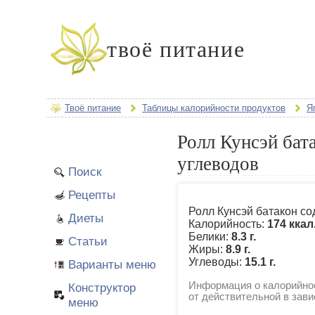
твоё питание
Твоё питание
Таблицы калорийности продуктов
Я
Ролл Кунсэй бат
углеводов
Поиск
Рецепты
Ролл Кунсэй батакон со
Диеты
Калорийность:
174 ккал
Белики:
8.3 г.
Статьи
Жиры:
8.9 г.
Углеводы:
15.1 г.
Варианты меню
Информация о калорийнос
Конструктор
от действительной в зави
меню