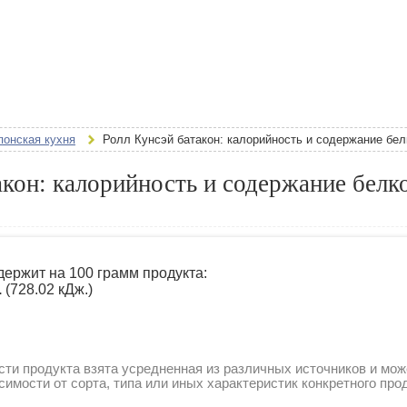
понская кухня
Ролл Кунсэй батакон: калорийность и содержание бел
акон: калорийность и содержание белк
держит на 100 грамм продукта:
.
(728.02 кДж.)
ти продукта взята усредненная из различных источников и мож
симости от сорта, типа или иных характеристик конкретного про