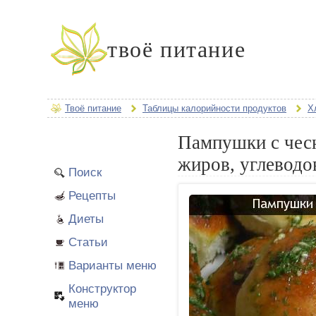
твоё питание
Твоё питание
Таблицы калорийности продуктов
Х
Пампушки с чесн
жиров, углеводо
Поиск
Рецепты
Диеты
Статьи
Варианты меню
Конструктор
меню