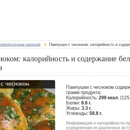
лебобулочные изделия
Пампушки с чесноком: калорийность и содер
оком: калорийность и содержание бел
в
Пампушки с чесноком содерж
грамм продукта:
Калорийность:
299 ккал.
(125
Белки:
8.6 г.
Жиры:
3.3 г.
Углеводы:
58.8 г.
Информация о калорийности пр
усредненная из различных ист