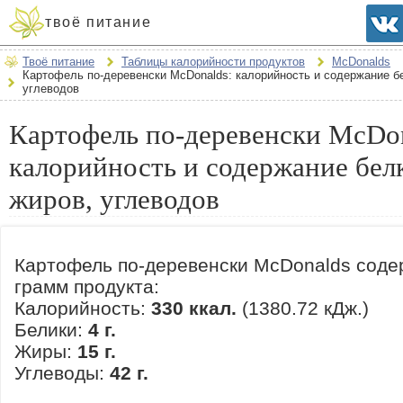
твоё питание
Твоё питание
Таблицы калорийности продуктов
McDonalds
Картофель по-деревенски McDonalds: калорийность и содержание бе
углеводов
Картофель по-деревенски McDon
калорийность и содержание бел
жиров, углеводов
Картофель по-деревенски McDonalds соде
грамм продукта:
Калорийность:
330 ккал.
(1380.72 кДж.)
Белики:
4 г.
Жиры:
15 г.
Углеводы:
42 г.