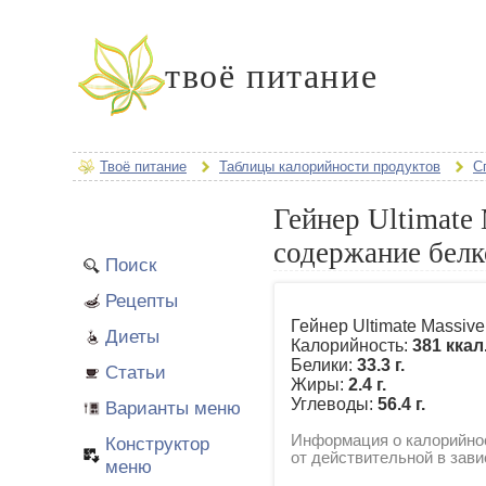
твоё питание
Твоё питание
Таблицы калорийности продуктов
С
Гейнер Ultimate
содержание белк
Поиск
Рецепты
Гейнер Ultimate Massiv
Диеты
Калорийность:
381 ккал
Белики:
33.3 г.
Статьи
Жиры:
2.4 г.
Углеводы:
56.4 г.
Варианты меню
Информация о калорийнос
Конструктор
от действительной в зави
меню